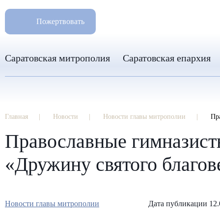
РАЗМ
8 960 346 31 04
Пожертвовать
info-sar@mail.ru
Саратовская митрополия
Саратовская епархия
Главная
Новости
Новости главы митрополии
Пр
Православные гимназисты
«Дружину святого благов
Новости главы митрополии
Дата публикации 12.