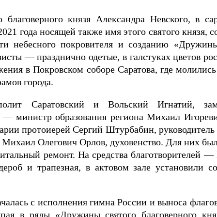
о благоверного князя Александра Невского, в са
021 года носящей также имя этого святого князя, с
ти небесного покровителя и созданию «Дружины
зисты — празднично одетые, в галстуках цветов ро
ения в Покровском соборе Саратова, где молились
амов города.
полит Саратовский и Вольский Игнатий, зам
ти — министр образования региона Михаил Игорев
арии протоиерей Сергий Штурбабин, руководитель 
 Михаил Олегович Орлов, духовенство. Для них был
апитальный ремонт. На средства благотворителей
дероб и трапезная, в актовом зале установили 
чалась с исполнения гимна России и выноса флагов
тупая в ряды «Дружины святого благоверного кн