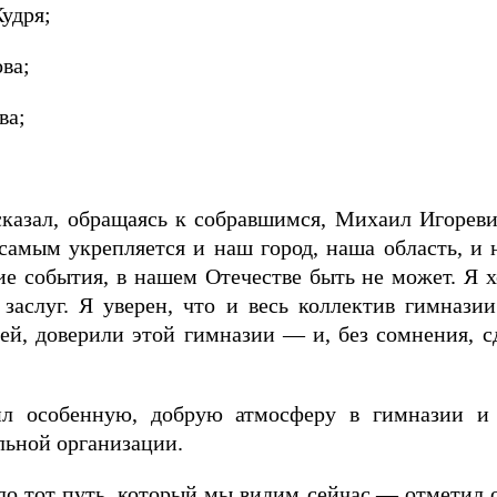
удря;
ва;
ва;
сказал, обращаясь к собравшимся, Михаил Игореви
самым укрепляется и наш город, наша область, и 
ие события, в нашем Отечестве быть не может. Я хо
 заслуг. Я уверен, что и весь коллектив гимнази
тей, доверили этой гимназии — и, без сомнения, 
тил особенную, добрую атмосферу в гимназии и
льной организации.
ло тот путь, который мы видим сейчас,— отметил