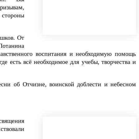
призывам,
й стороны
шков. От
 Потанина
равственного воспитания и необходимую помощь
е есть всё необходимое для учебы, творчества и
сни об Отчизне, воинской доблести и небесном
священия
йствовали