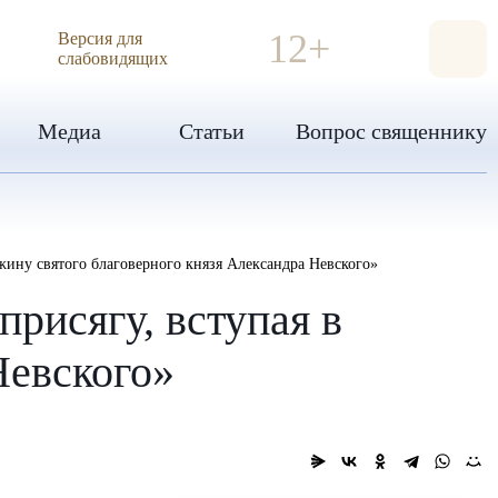
ИЯ
12+
Версия для
слабовидящих
Медиа
Статьи
Вопрос священнику
ину святого благоверного князя Александра Невского»
рисягу, вступая в
Невского»