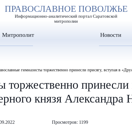
А
ПРАВОСЛАВНОЕ ПОВОЛЖЬЕ
А
ЕР ШРИФТА
ИЗОБРАЖЕН
А
Информационно-аналитический портал Саратовской
митрополии
Митрополит
Новости
авославные гимназисты торжественно принесли присягу, вступая в «Друж
 торжественно принесли п
ерного князя Александра 
09.2022
Просмотров: 1199