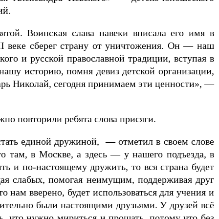
ий.
той. Воинская слава навеки вписала его имя в
II веке сберег страну от уничтожения. Он — наш
ого и русской православной традиции, вступая в
нашу историю, помня девиз детской организации,
царь Николай, сегодня принимаем эти ценности», —
жно повторили ребята слова присяги.
стать единой дружиной, — отметил в своем слове
о там, в Москве, а здесь — у нашего подъезда, в
ть и по-настоящему дружить, то вся страна будет
ая слабых, помогая неимущим, поддерживая друг
 что нам вверено, будет использоваться для учения и
твительно были настоящими друзьями. У друзей всё
ь, что нужно мириться и прощать, потому что без