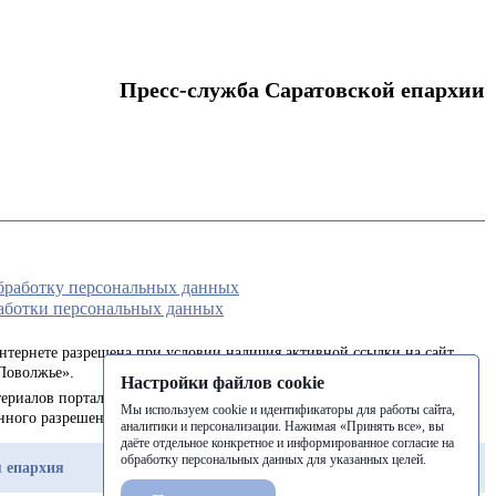
Пресс-служба Саратовской епархии
обработку персональных данных
аботки персональных данных
интернете разрешена при условии наличия активной ссылки на сайт
Поволжье».
Настройки файлов cookie
ериалов портала в печатных изданиях (книгах, прессе) возможна
Мы используем cookie и идентификаторы для работы сайта,
енного разрешения редакции.
аналитики и персонализации. Нажимая «Принять все», вы
даёте отдельное конкретное и информированное согласие на
обработку персональных данных для указанных целей.
 епархия
Балашовская епархия
Балаковская епархия