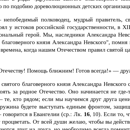
го по подобию дореволюционных детских организац
непобедимый полководец, мудрый правитель, свя
ял у истоков российской государственности, в XI
ональный герой. Мы, наследники Александра Невск
благоверного князя Александра Невского", помня 
о времена, когда нашим Отечеством правил святой 
 Отечеству! Помощь ближним! Готов всегда!» — дру
святого благоверного князя Александра Невского 
оять за родное Отечество. Оно начинается не где-т
те, кто рядом; если мы научимся друг друга цени
дружина будете выступать единым фронтом, защищ
 говорится в Евангелии (ср.: Лк.
16
, 10). Если то,
ет процветать. От всей души желаю, чтобы вы дейс
жаются друг на друга, но необходимо всегда помнит