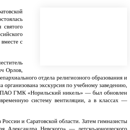
ратовской
остоялась
 святого
ссийского
 вместе с
еститель
ич Орлов,
епархиального отдела религиозного образования и
а организована экскурсия по учебному заведению,
 — ПАО ГМК «Норильский никель» — был обновлен
современную систему вентиляции, а в классах —
 России и Саратовской области. Затем гимназисты
язя Александра Невского» — детско-юношеского