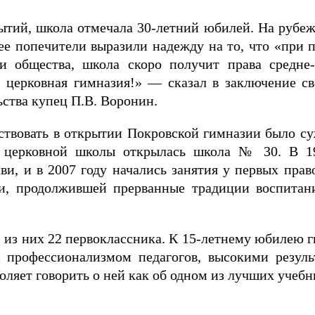
бытий, школа отмечала 30-летний юбилей. На рубеж
ь ее попечители выразили надежду на то, что «при
и общества, школа скоро получит права средне-
я церковная гимназия!» — сказал в заключение с
ьства купец П.В. Воронин.
аствовать в открытии Покровской гимназии было су
 церковной школы открылась школа № 30. В 19
ви, и в 2007 году начались занятия у первых прав
и, продолжившей прерванные традиции воспитани
к, из них 22 первоклассника. К 15-летнему юбилею
 с профессионализмом педагогов, высокими резул
ляет говорить о ней как об одном из лучших учебн