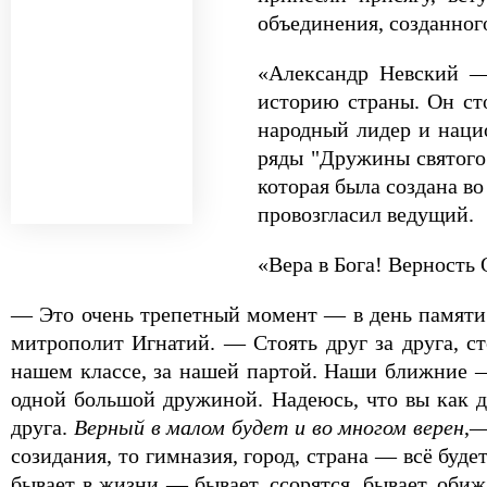
объединения, созданно
«Александр Невский — 
историю страны. Он сто
народный лидер и наци
ряды "Дружины святого 
которая была создана в
провозгласил ведущий.
«Вера в Бога! Верность
— Это очень трепетный момент — в день памяти 
митрополит Игнатий. — Стоять друг за друга, ст
нашем классе, за нашей партой. Наши ближние — 
одной большой дружиной. Надеюсь, что вы как 
друга.
Верный в малом будет и во многом верен
,—
созидания, то гимназия, город, страна — всё буд
бывает в жизни — бывает, ссорятся, бывает, оби