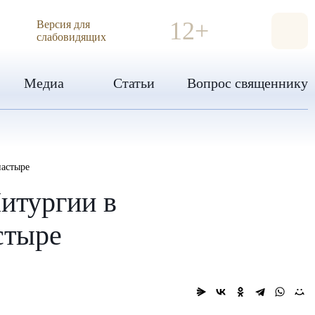
ИЯ
12+
Версия для
слабовидящих
Медиа
Статьи
Вопрос священнику
настыре
итургии в
стыре