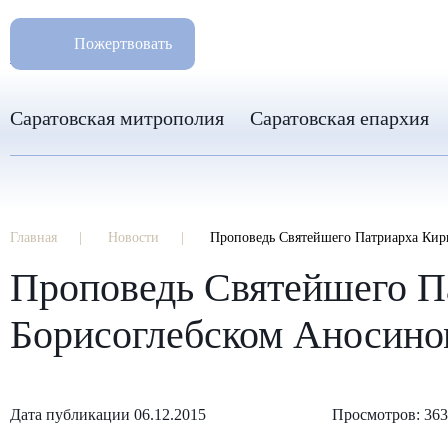
РАЗМ
8 960 346 31 04
Пожертвовать
info-sar@mail.ru
Саратовская митрополия
Саратовская епархия
Главная
Новости
Проповедь Святейшего Патриарха Кир
Проповедь Святейшего П
Борисоглебском Аносино
Дата публикации 06.12.2015
Просмотров: 36