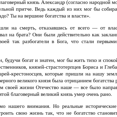
аговерный князь Александр (согласно народной мо
тельной притче. Ведь каждый из них мог бы собира
адо? Ты на вершине богатства и власти».
шли на смерть, отказавшись от всего — от влас
авал на брата? Они были действительно как заклан
своей так разбогатели в Бога, что стали первы
, будучи богат и знатен, мог бы жить тихо и спокой
венников, князей-страстотерпцев Бориса и Глеба, 
арей-крестоносцев, которые пришли на нашу земл
верного великого князя была отрицанием богатства р
ом своей жизни Отечество наше — все было направл
ятой благоверный великий князь умер очень рано.
имо нашего внимания. Но реальные исторически
троить свою жизнь так, что не богатство станови