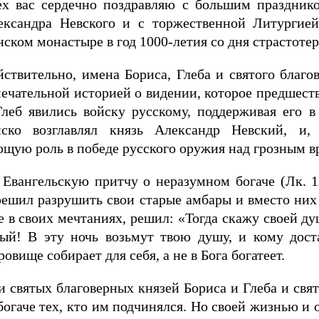
ех вас сердечно поздравляю с большим праздник
ександра Невского и с торжественной Литургие
ском монастыре в год 1000-летия со дня страстоте
йствительно, имена Бориса, Глеба и святого благ
ечательной историей о видении, которое предшеств
Глеб явились войску русскому, поддерживая его 
йско возглавлял князь Александр Невский, и,
щую роль в победе русского оружия над грозным в
 Евангельскую притчу о неразумном богаче (Лк. 1
 решил разрушить свои старые амбары и вместо них 
е в своих мечтаниях, решил: «Тогда скажу своей ду
ный! В эту ночь возьмут твою душу, и кому дост
овище собирает для себя, а не в Бога богатеет.
 святых благоверных князей Бориса и Глеба и свят
богаче тех, кто им подчинялся. Но своей жизнью и 