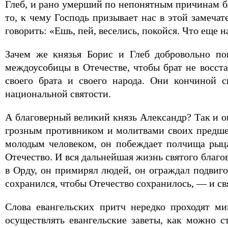
Глеб, и рано умерший по непонятным причинам бл
то, к чему Господь призывает нас в этой замеча
говорить: «Ешь, пей, веселись, покойся. Что еще н
Зачем же князья Борис и Глеб добровольно по
междоусобицы в Отечестве, чтобы брат не восст
своего брата и своего народа. Они кончиной 
национальной святости.
А благоверный великий князь Александр? Так и он
грозным противником и молитвами своих предшест
молодым человеком, он побеждает полчища рыц
Отечество. И вся дальнейшая жизнь святого благо
в Орду, он примирял людей, он ограждал подвиг
сохранился, чтобы Отечество сохранилось, — и св
Слова евангельских притч нередко проходят м
осуществлять евангельские заветы, как можно с