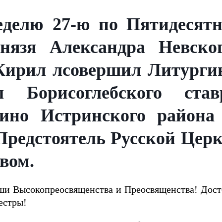
Неделю 27-ю по Пятидесятн
князя Александра Невск
Кирил лсовершил Литургию
 Борисоглебского ставр
ино Истринского района
Предстоятель Русской Цер
вом.
ши Высокопреосвященства и Преосвященства! Дост
естры!