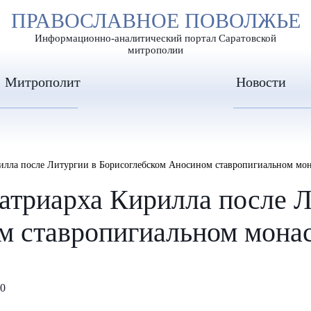
А
ПРАВОСЛАВНОЕ ПОВОЛЖЬЕ
А
ЕР ШРИФТА
ИЗОБРАЖЕН
А
Информационно-аналитический портал Саратовской
митрополии
Митрополит
Новости
илла после Литургии в Борисоглебском Аносином ставропигиальном мо
атриарха Кирилла после Л
м ставропигиальном мона
30