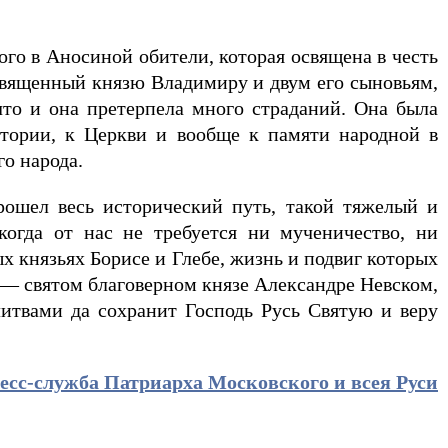
ого в Аносиной обители, которая освящена в честь
священный князю Владимиру и двум его сыновьям,
то и она претерпела много страданий. Она была
стории, к Церкви и вообще к памяти народной в
го народа.
рошел весь исторический путь, такой тяжелый и
когда от нас не требуется ни мученичество, ни
 князьях Борисе и Глебе, жизнь и подвиг которых
 — святом благоверном князе Александре Невском,
итвами да сохранит Господь Русь Святую и веру
есс-служба Патриарха Московского и всея Руси