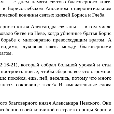
ом — с днем памяти святого благоверного князя
й в Борисоглебском Аносином ставропигиальном
рпческой кончины святых князей Бориса и Глеба.
оверного князя Александра связаны — в том числе
овало битве на Неве, когда убиенные братья Борис
в борьбе с многократно превосходящим врагом. А
 видимо, духовная связь между благоверными
рагом.
2:16-21), который собрал большой урожай и стал
построить новые, чтобы сберечь все это огромное
ше: покойся, ешь, пей, веселись, потому что много
анется сокровище твое?» И замечательные слова
ого благоверного князя Александра Невского. Они
особенно своей кончиной и страстотерпцы Борис и