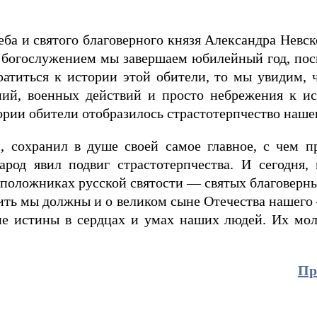
ба и святого благоверного князя Александра Невск
м богослужением мы завершаем юбилейный год, по
атиться к истории этой обители, то мы увидим, ч
ний, военных действий и просто небрежения к и
тории обители отобразилось страстотерпчество наше
й, сохранил в душе своей самое главное, с чем п
арод явил подвиг страстотерпчества. И сегодня, 
положниках русской святости — святых благоверных
нить мы должны и о великом сыне Отечества нашего
е истины в сердцах и умах наших людей. Их мол
Пр