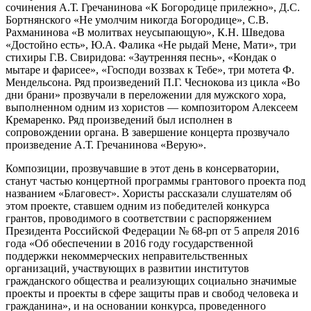
сочинения А.Т. Гречанинова «К Богородице прилежно», Д.С.
Бортнянского «Не умолчим никогда Богородице», С.В.
Рахманинова «В молитвах неусыпающую», К.Н. Шведова
«Достойно есть», Ю.А. Фалика «Не рыдай Мене, Мати», три
стихиры Г.В. Свиридова: «Заутренняя песнь», «Кондак о
мытаре и фарисее», «Господи воззвах к Тебе», три мотета Ф.
Мендельсона. Ряд произведений П.Г. Чеснокова из цикла «Во
дни брани» прозвучали в переложении для мужского хора,
выполненном одним из хористов — композитором Алексеем
Кремаренко. Ряд произведений был исполнен в
сопровождении органа. В завершение концерта прозвучало
произведение А.Т. Гречанинова «Верую».
Композиции, прозвучавшие в этот день в консерватории,
станут частью концертной программы грантового проекта под
названием «Благовест». Хористы рассказали слушателям об
этом проекте, ставшем одним из победителей конкурса
грантов, проводимого в соответствии с распоряжением
Президента Российской Федерации № 68-рп от 5 апреля 2016
года «Об обеспечении в 2016 году государственной
поддержки некоммерческих неправительственных
организаций, участвующих в развитии институтов
гражданского общества и реализующих социально значимые
проекты и проекты в сфере защиты прав и свобод человека и
гражданина», и на основании конкурса, проведенного