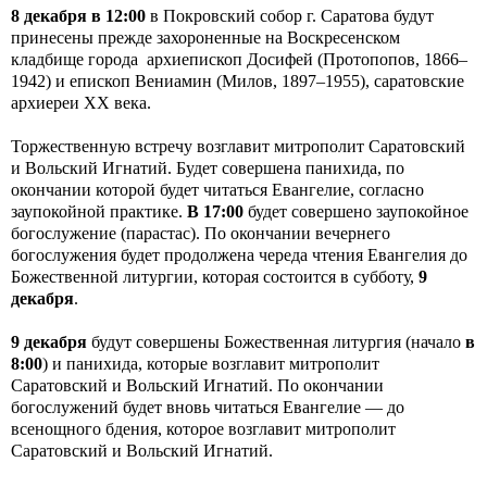
8 декабря в 12:00
в Покровский собор г. Саратова будут
принесены прежде захороненные на Воскресенском
кладбище города архиепископ Досифей (Протопопов, 1866–
1942) и епископ Вениамин (Милов, 1897–1955), саратовские
архиереи ХХ века.
Торжественную встречу возглавит митрополит Саратовский
и Вольский Игнатий. Будет совершена панихида, по
окончании которой будет читаться Евангелие, согласно
заупокойной практике.
В 17:00
будет совершено заупокойное
богослужение (парастас). По окончании вечернего
богослужения будет продолжена череда чтения Евангелия до
Божественной литургии, которая состоится в субботу,
9
декабря
.
9 декабря
будут совершены Божественная литургия (начало
в
8:00
) и панихида, которые возглавит митрополит
Саратовский и Вольский Игнатий. По окончании
богослужений будет вновь читаться Евангелие — до
всенощного бдения, которое возглавит митрополит
Саратовский и Вольский Игнатий.