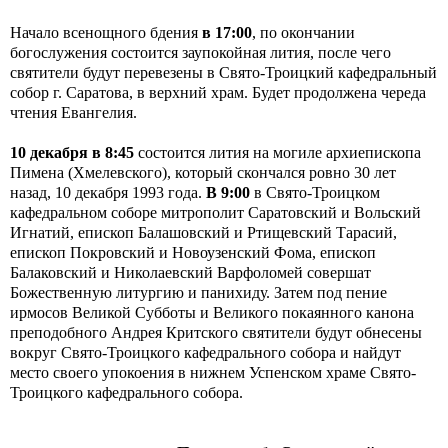
Начало всенощного бдения
в 17:00
, по окончании
богослужения состоится заупокойная лития, после чего
святители будут перевезены в Свято-Троицкий кафедральный
собор г. Саратова, в верхний храм. Будет продолжена череда
чтения Евангелия.
10 декабря в 8:45
состоится лития на могиле архиепископа
Пимена (Хмелевского), который скончался ровно 30 лет
назад, 10 декабря 1993 года.
В 9:00
в Свято-Троицком
кафедральном соборе митрополит Саратовский и Вольский
Игнатий, епископ Балашовский и Ртищевский Тарасий,
епископ Покровский и Новоузенский Фома, епископ
Балаковский и Николаевский Варфоломей совершат
Божественную литургию и панихиду. Затем под пение
ирмосов Великой Субботы и Великого покаянного канона
преподобного Андрея Критского святители будут обнесены
вокруг Свято-Троицкого кафедрального собора и найдут
место своего упокоения в нижнем Успенском храме Свято-
Троицкого кафедрального собора.