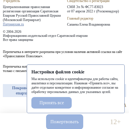
Учредитель
Свидетельство о регистрации
Централизованная православная
СМИ Эл № ФС77-83023
религиозная организация Саратовская
от 07 апреля 2022 г (Роскомнадзор)
Епархия
Русской Православной Церкви
Главный редактор
(Московский Патриархат)
Патриархия.ru
Сапаева Елена Владимировна
© 2004-2026
Информационно-издательский отдел Саратовской епархии
Все права защищены
Перепечатка в интернете разрешена при условии наличия активной ссылки на сайт
«Православное Поволжье».
Перепечатка материалов портала в печатных изданиях (книгах, прессе) возможна
только с письменного разрешения редакции.
Настройки файлов cookie
Мы используем cookie и идентификаторы для работы сайта,
аналитики и персонализации. Нажимая «Принять все», вы
даёте отдельное конкретное и информированное согласие на
Покровская
Балашовская
Балаковская
обработку персональных данных для указанных целей.
епархия
епархия
епархия
Принять все
12+
Пожертвовать