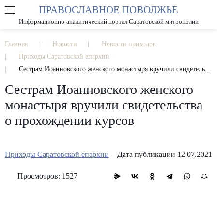
ПРАВОСЛАВНОЕ ПОВОЛЖЬЕ
А
А
РАЗМЕР ШРИФТА
А
Информационно-аналитический портал Саратовской митрополии
ИЗОБРАЖЕНИЯ
Главная
Новости
Новости приходов
Приходы Саратовской епархии
Сестрам Иоанновского женского монастыря вручили свидетельства о прохождении курсов
Сестрам Иоанновского женского
монастыря вручили свидетельства
о прохождении курсов
Приходы Саратовской епархии
Дата публикации 12.07.2021
Просмотров: 1527