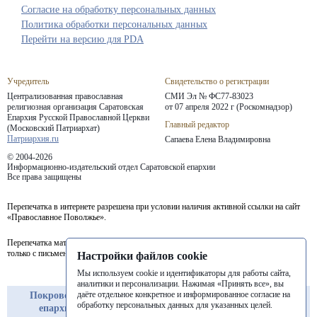
Согласие на обработку персональных данных
Политика обработки персональных данных
Перейти на версию для PDA
Учредитель
Свидетельство о регистрации
Централизованная православная
СМИ Эл № ФС77-83023
религиозная организация Саратовская
от 07 апреля 2022 г (Роскомнадзор)
Епархия
Русской Православной Церкви
Главный редактор
(Московский Патриархат)
Патриархия.ru
Сапаева Елена Владимировна
© 2004-2026
Информационно-издательский отдел Саратовской епархии
Все права защищены
Перепечатка в интернете разрешена при условии наличия активной ссылки на сайт
«Православное Поволжье».
Перепечатка материалов портала в печатных изданиях (книгах, прессе) возможна
только с письменного разрешения редакции.
Настройки файлов cookie
Мы используем cookie и идентификаторы для работы сайта,
аналитики и персонализации. Нажимая «Принять все», вы
даёте отдельное конкретное и информированное согласие на
Покровская
Балашовская
Балаковская
обработку персональных данных для указанных целей.
епархия
епархия
епархия