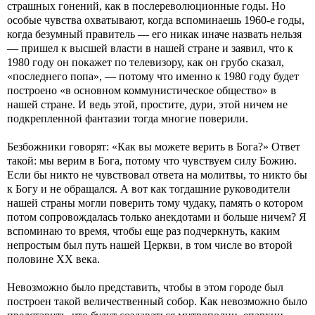
страшных гонений, как в послереволюционные годы. Но
особые чувства охватывают, когда вспоминаешь 1960-е годы,
когда безумный правитель — его никак иначе назвать нельзя
— пришел к высшей власти в нашей стране и заявил, что к
1980 году он покажет по телевизору, как он грубо сказал,
«последнего попа», — потому что именно к 1980 году будет
построено «в основном коммунистическое общество» в
нашей стране. И ведь этой, простите, дури, этой ничем не
подкрепленной фантазии тогда многие поверили.
Безбожники говорят: «Как вы можете верить в Бога?» Ответ
такой: мы верим в Бога, потому что чувствуем силу Божию.
Если бы никто не чувствовал ответа на молитвы, то никто бы
к Богу и не обращался. А вот как тогдашние руководители
нашей страны могли поверить тому чудаку, память о котором
потом сопровождалась только анекдотами и больше ничем? Я
вспоминаю то время, чтобы еще раз подчеркнуть, каким
непростым был путь нашей Церкви, в том числе во второй
половине XX века.
Невозможно было представить, чтобы в этом городе был
построен такой величественный собор. Как невозможно было