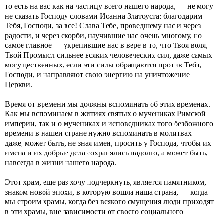
то есть на вас как на частицу всего нашего народа, — не могу
не сказать Господу словами Иоанна Златоуста: благодарим
Тебя, Господи, за все! Слава Тебе, проведшему нас и через
радости, и через скорби, научившие нас очень многому, но
самое главное — укрепившие нас в вере в то, что Твоя воля,
Твой Промысл сильнее всяких человеческих сил, даже самых
могущественных, если эти силы обращаются против Тебя,
Господи, и направляют свою энергию на уничтожение
Церкви.
Время от времени мы должны вспоминать об этих временах.
Как мы вспоминаем в житиях святых о мучениках Римской
империи, так и о мучениках и исповедниках того безбожного
времени в нашей стране нужно вспоминать в молитвах —
даже, может быть, не зная имен, просить у Господа, чтобы их
имена и их добрые дела сохранялись надолго, а может быть,
навсегда в жизни нашего народа.
Этот храм, еще раз хочу подчеркнуть, является памятником,
знаком новой эпохи, в которую вошла наша страна, — когда
мы строим храмы, когда без всякого смущения люди приходят
в эти храмы, вне зависимости от своего социального