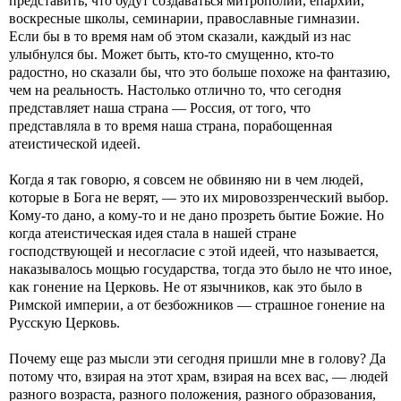
представить, что будут создаваться митрополии, епархии,
воскресные школы, семинарии, православные гимназии.
Если бы в то время нам об этом сказали, каждый из нас
улыбнулся бы. Может быть, кто-то смущенно, кто-то
радостно, но сказали бы, что это больше похоже на фантазию,
чем на реальность. Настолько отлично то, что сегодня
представляет наша страна — Россия, от того, что
представляла в то время наша страна, порабощенная
атеистической идеей.
Когда я так говорю, я совсем не обвиняю ни в чем людей,
которые в Бога не верят, — это их мировоззренческий выбор.
Кому-то дано, а кому-то и не дано прозреть бытие Божие. Но
когда атеистическая идея стала в нашей стране
господствующей и несогласие с этой идеей, что называется,
наказывалось мощью государства, тогда это было не что иное,
как гонение на Церковь. Не от язычников, как это было в
Римской империи, а от безбожников — страшное гонение на
Русскую Церковь.
Почему еще раз мысли эти сегодня пришли мне в голову? Да
потому что, взирая на этот храм, взирая на всех вас, — людей
разного возраста, разного положения, разного образования,