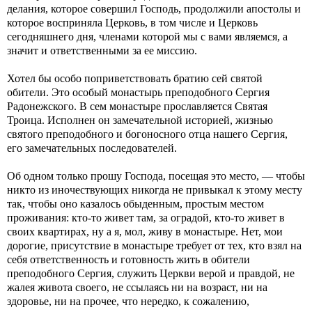
делания, которое совершил Господь, продолжили апостолы и
которое восприняла Церковь, в том числе и Церковь
сегодняшнего дня, членами которой мы с вами являемся, а
значит и ответственными за ее миссию.
Хотел бы особо поприветствовать братию сей святой
обители. Это особый монастырь преподобного Сергия
Радонежского. В сем монастыре прославляется Святая
Троица. Исполнен он замечательной историей, жизнью
святого преподобного и богоносного отца нашего Сергия,
его замечательных последователей.
Об одном только прошу Господа, посещая это место, — чтобы
никто из иночествующих никогда не привыкал к этому месту
так, чтобы оно казалось обыденным, простым местом
проживания: кто‑то живет там, за оградой, кто‑то живет в
своих квартирах, ну а я, мол, живу в монастыре. Нет, мои
дорогие, присутствие в монастыре требует от тех, кто взял на
себя ответственность и готовность жить в обители
преподобного Сергия, служить Церкви верой и правдой, не
жалея живота своего, не ссылаясь ни на возраст, ни на
здоровье, ни на прочее, что нередко, к сожалению,