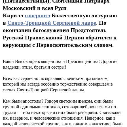
(Пятидесятницы), Святейший Патриарх
Московский и всея Руси
Кирилл
совершил
Божественную литургию
в
Свято-Троицкой Сергиевой лавре
. По
окончании богослужения Предстоятель
Русской Православной Церкви обратился к
верующим с Первосвятительским словом.
Ваши Высокопреосвященства и Преосвященства! Дорогие
владыки, отцы, братья и сестры!
Всех вас сердечно поздравляю с великим праздником,
который мы всегда особенно торжественно совершаем в
стенах Свято-Троицкой Сергиевой лавры.
Кем были апостолы? Говоря светским языком, они были
группой единомышленников, сотоварищей, коллегами по
трудам — ибо некоторые из них были рыбарями. Связывали
их, наверное, и человеческие отношения. Наверное, как в
каждой человеческой группе, как в каждом коллективе, были