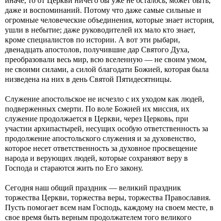
иначе, то от Церкви ничего бы уже не осталось, может быть,
даже и воспоминаний. Потому что даже самые сильные и
огромные человеческие объединения, которые знает история,
ушли в небытие; даже руководителей их мало кто знает,
кроме специалистов по истории. А вот эти рыбари,
двенадцать апостолов, получившие дар Святого Духа,
преобразовали весь мир, всю вселенную — не своим умом,
не своими силами, а силой благодати Божией, которая была
низведена на них в день Святой Пятидесятницы.
Служение апостольское не исчезло с их уходом как людей,
подверженных смерти. По воле Божией их миссия, их
служение продолжается в Церкви, через Церковь, при
участии архипастырей, несущих особую ответственность за
продолжение апостольского служения и за духовенство,
которое несет ответственность за духовное просвещение
народа и верующих людей, которые сохраняют веру в
Господа и стараются жить по Его закону.
Сегодня наш общий праздник — великий праздник
торжества Церкви, торжества веры, торжества Православия.
Пусть помогает всем нам Господь, каждому на своем месте, в
свое время быть верным продолжателем того великого