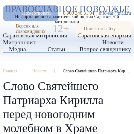
А
ПРАВОСЛАВНОЕ ПОВОЛЖЬЕ
А
РАЗМЕР ШРИФТА
А
Пожертвовать
8 960 346 31 04
info-sar@mail.ru
Информационно-аналитический портал Саратовской
ИЗОБРАЖЕНИЯ
митрополии
12+
Версия для
слабовидящих
Саратовская митрополия
Саратовская епархия
Митрополит
Новости
Медиа
Статьи
Вопрос священнику
Главная
Новости
Слово Святейшего Патриарха Кирилла перед новогодним молебном в Храме Христа Спасителя
Слово Святейшего
Патриарха Кирилла
перед новогодним
молебном в Храме