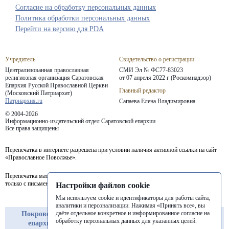
Согласие на обработку персональных данных
Политика обработки персональных данных
Перейти на версию для PDA
Учредитель
Свидетельство о регистрации
Централизованная православная
СМИ Эл № ФС77-83023
религиозная организация Саратовская
от 07 апреля 2022 г (Роскомнадзор)
Епархия
Русской Православной Церкви
Главный редактор
(Московский Патриархат)
Патриархия.ru
Сапаева Елена Владимировна
© 2004-2026
Информационно-издательский отдел Саратовской епархии
Все права защищены
Перепечатка в интернете разрешена при условии наличия активной ссылки на сайт
«Православное Поволжье».
Перепечатка материалов портала в печатных изданиях (книгах, прессе) возможна
только с письменного разрешения редакции.
Настройки файлов cookie
Мы используем cookie и идентификаторы для работы сайта,
аналитики и персонализации. Нажимая «Принять все», вы
даёте отдельное конкретное и информированное согласие на
Покровская
Балашовская
Балаковская
обработку персональных данных для указанных целей.
епархия
епархия
епархия