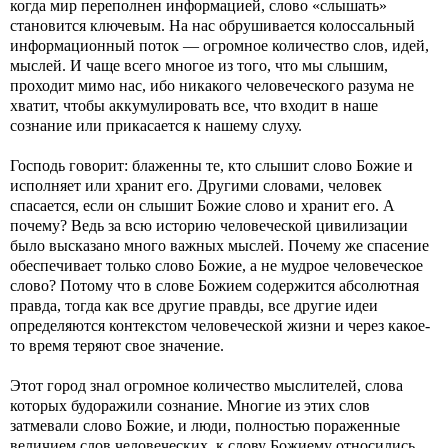
когда мир переполнен информацией, слово «слышать»
становится ключевым. На нас обрушивается колоссальный
информационный поток — огромное количество слов, идей,
мыслей. И чаще всего многое из того, что мы слышим,
проходит мимо нас, ибо никакого человеческого разума не
хватит, чтобы аккумулировать все, что входит в наше
сознание или прикасается к нашему слуху.
Господь говорит: блаженны те, кто слышит слово Божие и
исполняет или хранит его. Другими словами, человек
спасается, если он слышит Божие слово и хранит его. А
почему? Ведь за всю историю человеческой цивилизации
было высказано много важных мыслей. Почему же спасение
обеспечивает только слово Божие, а не мудрое человеческое
слово? Потому что в слове Божием содержится абсолютная
правда, тогда как все другие правды, все другие идеи
определяются контекстом человеческой жизни и через какое-
то время теряют свое значение.
Этот город знал огромное количество мыслителей, слова
которых будоражили сознание. Многие из этих слов
затмевали слово Божие, и люди, полностью пораженные
величием слов человеческих, к слову Божиему относились