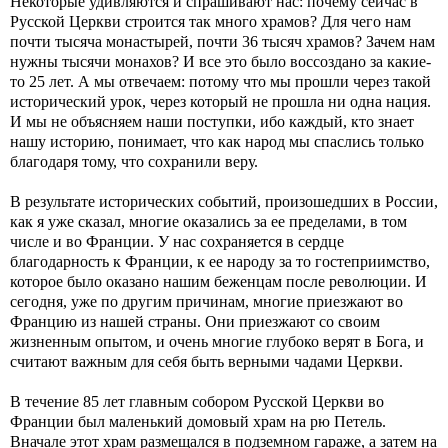
Некоторые удивляются и спрашивают нас: почему сейчас в
Русской Церкви строится так много храмов? Для чего нам
почти тысяча монастырей, почти 36 тысяч храмов? Зачем нам
нужны тысячи монахов? И все это было воссоздано за какие-
то 25 лет. А мы отвечаем: потому что мы прошли через такой
исторический урок, через который не прошла ни одна нация.
И мы не объясняем наши поступки, ибо каждый, кто знает
нашу историю, понимает, что как народ мы спаслись только
благодаря тому, что сохранили веру.
В результате исторических событий, произошедших в России,
как я уже сказал, многие оказались за ее пределами, в том
числе и во Франции. У нас сохраняется в сердце
благодарность к Франции, к ее народу за то гостеприимство,
которое было оказано нашим беженцам после революции. И
сегодня, уже по другим причинам, многие приезжают во
Францию из нашей страны. Они приезжают со своим
жизненным опытом, и очень многие глубоко верят в Бога, и
считают важным для себя быть верными чадами Церкви.
В течение 85 лет главным собором Русской Церкви во
Франции был маленький домовый храм на рю Петель.
Вначале этот храм размещался в подземном гараже, а затем на