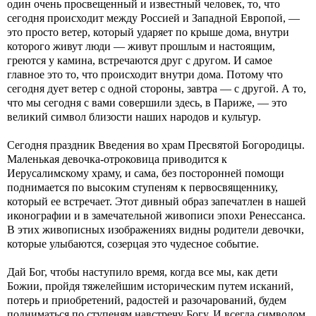
один очень просвещенный и известный человек, то, что
сегодня происходит между Россией и Западной Европой, —
это просто ветер, который ударяет по крыше дома, внутри
которого живут люди — живут прошлым и настоящим,
греются у камина, встречаются друг с другом. И самое
главное это то, что происходит внутри дома. Потому что
сегодня дует ветер с одной стороны, завтра — с другой. А то,
что мы сегодня с вами совершили здесь, в Париже, — это
великий символ близости наших народов и культур.
Сегодня праздник Введения во храм Пресвятой Богородицы.
Маленькая девочка-отроковица приводится к
Иерусалимскому храму, и сама, без посторонней помощи
поднимается по высоким ступеням к первосвященнику,
который ее встречает. Этот дивный образ запечатлен в нашей
иконографии и в замечательной живописи эпохи Ренессанса.
В этих живописных изображениях видны родители девочки,
которые улыбаются, созерцая это чудесное событие.
Дай Бог, чтобы наступило время, когда все мы, как дети
Божии, пройдя тяжелейшим историческим путем исканий,
потерь и приобретений, радостей и разочарований, будем
подниматься по ступеням навстречу Богу. И всегда символом