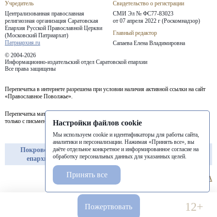
Учредитель
Свидетельство о регистрации
Централизованная православная
СМИ Эл № ФС77-83023
религиозная организация Саратовская
от 07 апреля 2022 г (Роскомнадзор)
Епархия
Русской Православной Церкви
Главный редактор
(Московский Патриархат)
Патриархия.ru
Сапаева Елена Владимировна
© 2004-2026
Информационно-издательский отдел Саратовской епархии
Все права защищены
Перепечатка в интернете разрешена при условии наличия активной ссылки на сайт
«Православное Поволжье».
Перепечатка материалов портала в печатных изданиях (книгах, прессе) возможна
только с письменного разрешения редакции.
Настройки файлов cookie
Мы используем cookie и идентификаторы для работы сайта,
аналитики и персонализации. Нажимая «Принять все», вы
даёте отдельное конкретное и информированное согласие на
Покровская
Балашовская
Балаковская
обработку персональных данных для указанных целей.
епархия
епархия
епархия
Принять все
12+
Пожертвовать