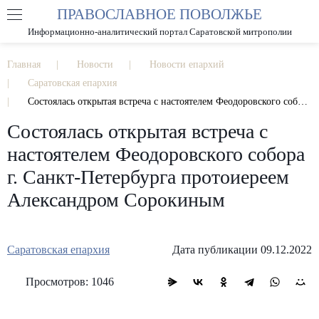
ПРАВОСЛАВНОЕ ПОВОЛЖЬЕ
А
А
РАЗМЕР ШРИФТА
А
Информационно-аналитический портал Саратовской митрополии
ИЗОБРАЖЕНИЯ
Главная
Новости
Новости епархий
Саратовская епархия
Состоялась открытая встреча с настоятелем Феодоровского собора г. Санкт-Петербурга протоиереем Александром Сорокиным
Состоялась открытая встреча с
настоятелем Феодоровского собора
г. Санкт-Петербурга протоиереем
Александром Сорокиным
Саратовская епархия
Дата публикации 09.12.2022
Просмотров: 1046