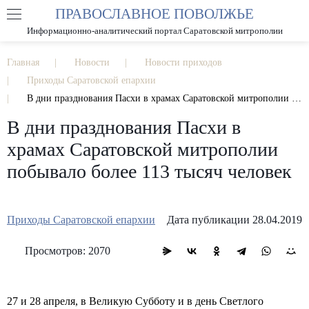
ПРАВОСЛАВНОЕ ПОВОЛЖЬЕ
А
А
РАЗМЕР ШРИФТА
А
Информационно-аналитический портал Саратовской митрополии
ИЗОБРАЖЕНИЯ
Главная
Новости
Новости приходов
Приходы Саратовской епархии
В дни празднования Пасхи в храмах Саратовской митрополии побывало более 113 тысяч человек
В дни празднования Пасхи в
храмах Саратовской митрополии
побывало более 113 тысяч человек
Приходы Саратовской епархии
Дата публикации 28.04.2019
Просмотров: 2070
27 и 28 апреля, в Великую Субботу и в день Светлого