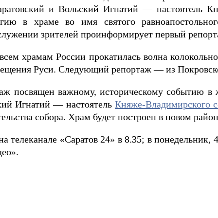
ратовский и Вольский Игнатий — настоятель Кня
гию в храме во имя святого равноапостольног
служении зрителей проинформирует первый репорт
 всем храмам России прокатилась волна колокольно
ещения Руси. Следующий репортаж — из Покровско
ж посвящен важному, историческому событию в ж
кий Игнатий — настоятель
Княже-Владимирского с
ельства собора. Храм будет построен в новом районе
а телеканале «Саратов 24» в 8.35; в понедельник, 4
део».