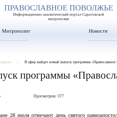
А
ПРАВОСЛАВНОЕ ПОВОЛЖЬЕ
А
ЕР ШРИФТА
ИЗОБРАЖЕН
А
Информационно-аналитический портал Саратовской
митрополии
Митрополит
Новости
епархия
В эфир выйдет новый выпуск программы «Православное
пуск программы «Правосл
5
Просмотров: 377
ане 28 июля отмечают день святого равноапосто