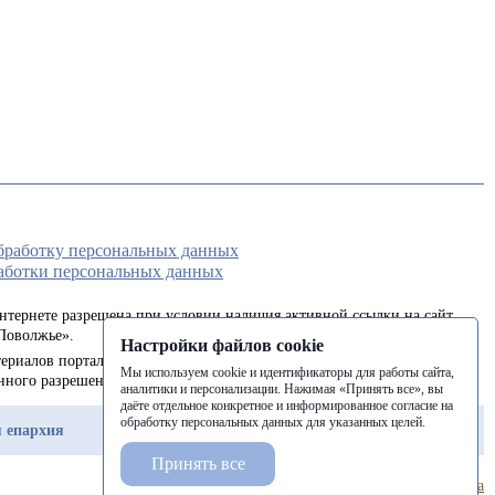
обработку персональных данных
аботки персональных данных
интернете разрешена при условии наличия активной ссылки на сайт
Поволжье».
Настройки файлов cookie
ериалов портала в печатных изданиях (книгах, прессе) возможна
Мы используем cookie и идентификаторы для работы сайта,
енного разрешения редакции.
аналитики и персонализации. Нажимая «Принять все», вы
даёте отдельное конкретное и информированное согласие на
обработку персональных данных для указанных целей.
 епархия
Балашовская епархия
Балаковская епархия
Принять все
Разработка сайта