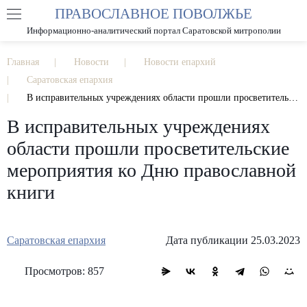
ПРАВОСЛАВНОЕ ПОВОЛЖЬЕ
А
А
РАЗМЕР ШРИФТА
А
Информационно-аналитический портал Саратовской митрополии
ИЗОБРАЖЕНИЯ
Главная
Новости
Новости епархий
Саратовская епархия
В исправительных учреждениях области прошли просветительские мероприятия ко Дню православной книги
В исправительных учреждениях
области прошли просветительские
мероприятия ко Дню православной
книги
Саратовская епархия
Дата публикации 25.03.2023
Просмотров: 857