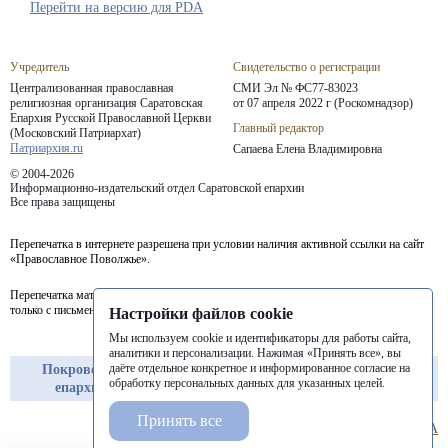
Перейти на версию для PDA
Учредитель
Свидетельство о регистрации
Централизованная православная
СМИ Эл № ФС77-83023
религиозная организация Саратовская
от 07 апреля 2022 г (Роскомнадзор)
Епархия
Русской Православной Церкви
Главный редактор
(Московский Патриархат)
Патриархия.ru
Сапаева Елена Владимировна
© 2004-2026
Информационно-издательский отдел Саратовской епархии
Все права защищены
Перепечатка в интернете разрешена при условии наличия активной ссылки на сайт
«Православное Поволжье».
Перепечатка материалов портала в печатных изданиях (книгах, прессе) возможна
только с письменного разрешения редакции.
Настройки файлов cookie
Мы используем cookie и идентификаторы для работы сайта,
аналитики и персонализации. Нажимая «Принять все», вы
даёте отдельное конкретное и информированное согласие на
Покровская
Балашовская
Балаковская
обработку персональных данных для указанных целей.
епархия
епархия
епархия
Принять все