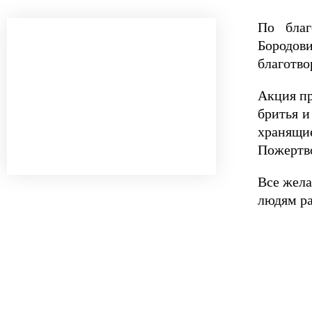
По благ
Бородов
благотво
Акция пр
бритья и
хранящи
Пожертво
Все жела
людям ра