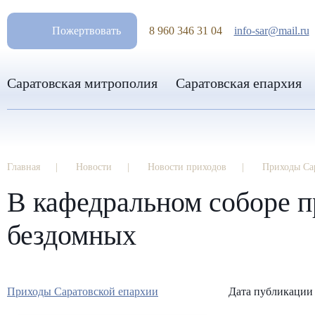
РАЗМ
Пожертвовать
8 960 346 31 04
info-sar@mail.ru
Саратовская митрополия
Саратовская епархия
Главная
Новости
Новости приходов
Приходы Са
В кафедральном соборе п
бездомных
Приходы Саратовской епархии
Дата публикации 