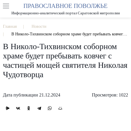
ПРАВОСЛАВНОЕ ПОВОЛЖЬЕ
А
А
РАЗМЕР ШРИФТА
А
Информационно-аналитический портал Саратовской митрополии
ИЗОБРАЖЕНИЯ
Главная
Новости
В Николо-Тихвинском соборном храме будет пребывать ковчег с частицей мощей святителя Николая Чудотворца
В Николо-Тихвинском соборном
храме будет пребывать ковчег с
частицей мощей святителя Николая
Чудотворца
Дата публикации 21.12.2024
Просмотров: 1022