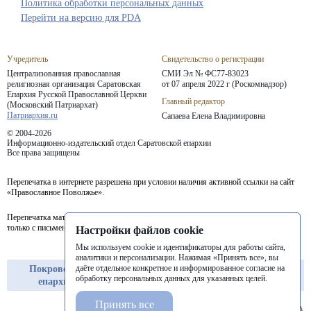
Политика обработки персональных данных
Перейти на версию для PDA
Учредитель
Свидетельство о регистрации
Централизованная православная
СМИ Эл № ФС77-83023
религиозная организация Саратовская
от 07 апреля 2022 г (Роскомнадзор)
Епархия
Русской Православной Церкви
Главный редактор
(Московский Патриархат)
Патриархия.ru
Сапаева Елена Владимировна
© 2004-2026
Информационно-издательский отдел Саратовской епархии
Все права защищены
Перепечатка в интернете разрешена при условии наличия активной ссылки на сайт
«Православное Поволжье».
Перепечатка материалов портала в печатных изданиях (книгах, прессе) возможна
только с письменного разрешения редакции.
Настройки файлов cookie
Мы используем cookie и идентификаторы для работы сайта,
аналитики и персонализации. Нажимая «Принять все», вы
даёте отдельное конкретное и информированное согласие на
Покровская
Балашовская
Балаковская
обработку персональных данных для указанных целей.
епархия
епархия
епархия
Принять все