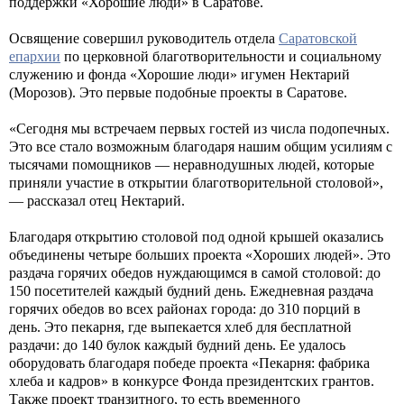
поддержки «Хорошие люди» в Саратове.
Освящение совершил руководитель отдела
Саратовской
епархии
по церковной благотворительности и социальному
служению и фонда «Хорошие люди» игумен Нектарий
(Морозов). Это первые подобные проекты в Саратове.
«Сегодня мы встречаем первых гостей из числа подопечных.
Это все стало возможным благодаря нашим общим усилиям с
тысячами помощников — неравнодушных людей, которые
приняли участие в открытии благотворительной столовой»,
— рассказал отец Нектарий.
Благодаря открытию столовой под одной крышей оказались
объединены четыре больших проекта «Хороших людей». Это
раздача горячих обедов нуждающимся в самой столовой: до
150 посетителей каждый будний день. Ежедневная раздача
горячих обедов во всех районах города: до 310 порций в
день. Это пекарня, где выпекается хлеб для бесплатной
раздачи: до 140 булок каждый будний день. Ее удалось
оборудовать благодаря победе проекта «Пекарня: фабрика
хлеба и кадров» в конкурсе Фонда президентских грантов.
Также проект транзитного, то есть временного