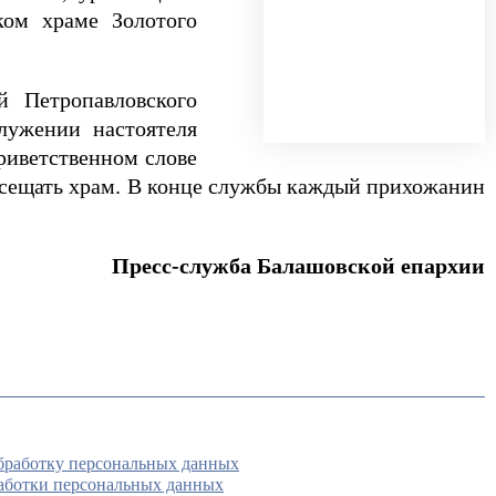
ком храме Золотого
й Петропавловского
лужении настоятеля
риветственном слове
посещать храм. В конце службы каждый прихожанин
Пресс-служба Балашовской епархии
обработку персональных данных
аботки персональных данных