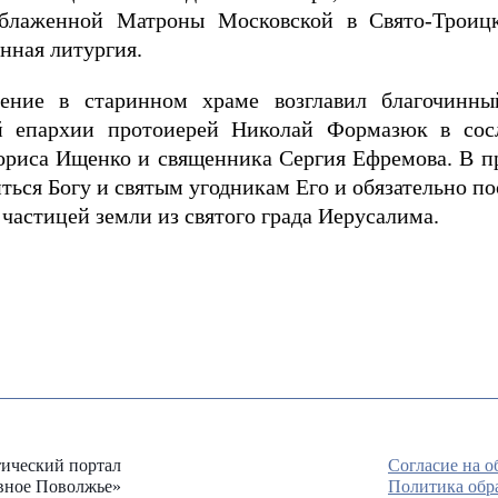
 блаженной Матроны Московской в Свято-Троиц
нная литургия.
ение в старинном храме возглавил благочинны
й епархии протоиерей Николай Формазюк в сос
ориса Ищенко и священника Сергия Ефремова. В п
ться Богу и святым угодникам Его и обязательно 
частицей земли из святого града Иерусалима.
ический портал
Согласие на 
вное Поволжье»
Политика обр