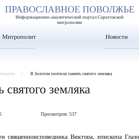
А
ПРАВОСЛАВНОЕ ПОВОЛЖЬЕ
А
ЕР ШРИФТА
ИЗОБРАЖЕН
А
Информационно-аналитический портал Саратовской
митрополии
Митрополит
Новости
епархия
В Золотом почтили память святого земляка
 святого земляка
5
Просмотров: 537
ти священноисповедника Виктора, епископа Глазо