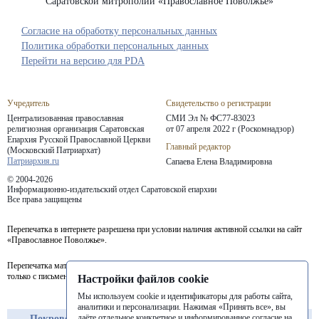
Саратовской митрополии «Православное Поволжье»
Согласие на обработку персональных данных
Политика обработки персональных данных
Перейти на версию для PDA
Учредитель
Свидетельство о регистрации
Централизованная православная
СМИ Эл № ФС77-83023
религиозная организация Саратовская
от 07 апреля 2022 г (Роскомнадзор)
Епархия
Русской Православной Церкви
Главный редактор
(Московский Патриархат)
Патриархия.ru
Сапаева Елена Владимировна
© 2004-2026
Информационно-издательский отдел Саратовской епархии
Все права защищены
Перепечатка в интернете разрешена при условии наличия активной ссылки на сайт
«Православное Поволжье».
Перепечатка материалов портала в печатных изданиях (книгах, прессе) возможна
только с письменного разрешения редакции.
Настройки файлов cookie
Мы используем cookie и идентификаторы для работы сайта,
аналитики и персонализации. Нажимая «Принять все», вы
даёте отдельное конкретное и информированное согласие на
Покровская
Балашовская
Балаковская