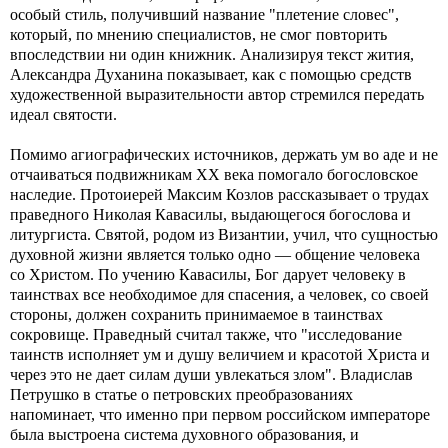
особый стиль, получивший название "плетение словес",
который, по мнению специалистов, не смог повторить
впоследствии ни один книжник. Анализируя текст жития,
Александра Духанина показывает, как с помощью средств
художественной выразительности автор стремился передать
идеал святости.
Помимо агиографических источников, держать ум во аде и не
отчаиваться подвижникам ХХ века помогало богословское
наследие. Протоиерей Максим Козлов рассказывает о трудах
праведного Николая Кавасилы, выдающегося богослова и
литургиста. Святой, родом из Византии, учил, что сущностью
духовной жизни является только одно — общение человека
со Христом. По учению Кавасилы, Бог дарует человеку в
таинствах все необходимое для спасения, а человек, со своей
стороны, должен сохранить принимаемое в таинствах
сокровище. Праведный считал также, что "исследование
таинств исполняет ум и душу величием и красотой Христа и
через это не дает силам души увлекаться злом". Владислав
Петрушко в статье о петровских преобразованиях
напоминает, что именно при первом российском императоре
была выстроена система духовного образования, и