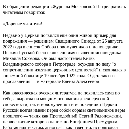
В обращении редакции «Журнала Московской Патриархии» к
читателям говорится:
«Дорогие читатели!
Недавно у Церкви появился еще один живой пример для
подражания — решением Священного Синода от 25 августа
2022 года в список Собора новомучеников и исповедников
Церкви Русской было включено имя священноисповедника
Михаила Союзова. Он был настоятелем Князь-
Владимирского собора в Петрограде, осужден по делу "о
сопротивлении изъятию церковных ценностей" и скончался в
тюремной больнице 19 октября 1922 года. О деталях его
прославления — в материале Елены Алексеевой.
Как классическая русская литература не появилась сама по
себе, а выросла на мощном основании древнерусской
словесности, так и новомученики и исповедники Церкви
Русской всегда имели перед собой образы светильников веры
прошлого — таких как Преподобный Сергий Радонежский,
первое житие которого написано Епифанием Премудрым.
Работая над текстом, агиограф, как известно, использовал