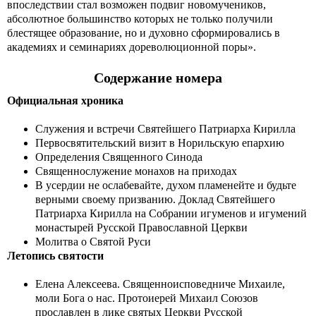
впоследствии стал возможен подвиг новомучеников,
абсолютное большинство которых не только получили
блестящее образование, но и духовно сформировались в
академиях и семинариях дореволюционной поры».
Содержание номера
Официальная хроника
Служения и встречи Святейшего Патриарха Кирилла
Первосвятительский визит в Норильскую епархию
Определения Священного Синода
Священнослужение монахов на приходах
В усердии не ослабевайте, духом пламенейте и будьте
верными своему призванию. Доклад Святейшего
Патриарха Кирилла на Собрании игуменов и игумений
монастырей Русской Православной Церкви
Молитва о Святой Руси
Летопись святости
Елена Алексеева. Священноисповедниче Михаиле,
моли Бога о нас. Протоиерей Михаил Союзов
прославлен в лике святых Церкви Русской