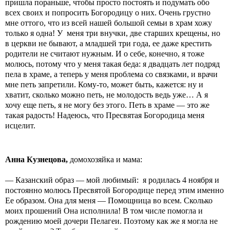
пришла пораньше, чтобы просто постоять и подумать обо
всех своих и попросить Богородицу о них. Очень грустно
мне оттого, что из всей нашей большой семьи в храм хожу
только я одна! У меня три внучки, две старших крещены, но
в церкви не бывают, а младшей три года, ее даже крестить
родители не считают нужным. И о себе, конечно, я тоже
молюсь, потому что у меня такая беда: я двадцать лет подряд
пела в храме, а теперь у меня проблема со связками, и врачи
мне петь запретили. Кому-то, может быть, кажется: ну и
хватит, сколько можно петь, не молодость ведь уже… А я
хочу еще петь, я не могу без этого. Петь в храме — это же
такая радость! Надеюсь, что Пресвятая Богородица меня
исцелит.
Анна Кузнецова,
домохозяйка и мама:
— Казанский образ — мой любимый: я родилась 4 ноября и
постоянно молюсь Пресвятой Богородице перед этим именно
Ее образом. Она для меня — Помощница во всем. Сколько
моих прошений Она исполнила! В том числе помогла и
рождению моей дочери Пелагеи. Поэтому как же я могла не