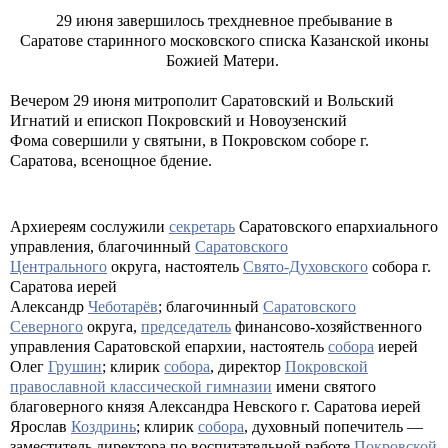
29 июня завершилось трехдневное пребывание в
Саратове старинного московского списка Казанской иконы
Божией Матери.
Вечером 29 июня митрополит Саратовский и Вольский
Игнатий и епископ Покровский и Новоузенский
Фома совершили у святыни, в Покровском соборе г.
Саратова, всенощное бдение.
Архиереям сослужили
секретарь
Саратовского епархиального
управления, благочинный
Саратовского
Центрального
округа, настоятель
Свято-Духовского
собора г.
Саратова иерей
Александр
Чеботарёв
; благочинный
Саратовского
Северного
округа,
председатель
финансово-хозяйственного
управления Саратовской епархии, настоятель
собора
иерей
Олег
Грушин
;
клирик
собора
, директор
Покровской
православной классической гимназии
имени святого
благоверного князя Александра Невского г. Саратова иерей
Ярослав
Коздринь
;
клирик
собора
, духовный попечитель —
заместитель директора по воспитательной работе
Покровской