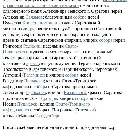
православной классической гимназии
имени святого
благоверного князя Александра Невского г. Саратова
иерей
Александр
Салямов
;
благочинный
собора
иерей
Вячеслав
Кривов
;
помощник
главы Саратовской
митрополии,
руководитель службы протокола Саратовской
епархии, секретарь комиссии по сохранению мощей и
древних святынь Саратовской епархии,
клирик
собора
иерей
Григорий
Родихин
;
насельник
Свято-
Никольского
мужского монастыря г. Саратова, личный
секретарь епархиального архиерея, благочинный
крестового
храма
священномученика Гермогена, епископа
Тобольского (Саратовского и Царицынского), иеромонах
Антоний (
Галеминов
); клирик
собора
иерей
Владимир
Ченыкаев
;
клирик Свято-Троицкого
кафедрального
собора
г. Саратова протодиакон
Александр
Пушкарёв
; клирик
Казанского
храма г. Саратова
протодиакон Олег
Дроздов
; клирик
собора
диакон
Иоанн
Пушкарёв
; клирик
Свято-Троицкого
кафедрального
собора г. Покровска (Энгельса)
диакон
Максим
Гильденберг
.
Богослужебные песнопения исполнил праздничный хор