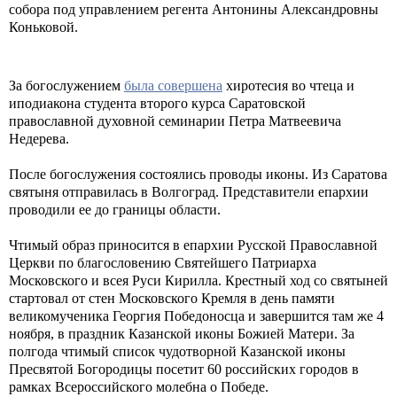
собора под управлением регента Антонины Александровны
Коньковой.
За богослужением
была совершена
хиротесия во чтеца и
иподиакона студента второго курса Саратовской
православной духовной семинарии Петра Матвеевича
Недерева.
После богослужения состоялись проводы иконы. Из Саратова
святыня отправилась в Волгоград. Представители епархии
проводили ее до границы области.
Чтимый образ приносится в епархии Русской Православной
Церкви по благословению Святейшего Патриарха
Московского и всея Руси Кирилла. Крестный ход со святыней
стартовал от стен Московского Кремля в день памяти
великомученика Георгия Победоносца и завершится там же 4
ноября, в праздник Казанской иконы Божией Матери. За
полгода чтимый список чудотворной Казанской иконы
Пресвятой Богородицы посетит 60 российских городов в
рамках Всероссийского молебна о Победе.