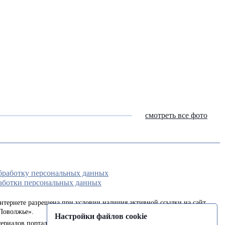
смотреть все фото
обработку персональных данных
аботки персональных данных
интернете разрешена при условии наличия активной ссылки на сайт
Поволжье».
Настройки файлов cookie
ериалов портала в печатных изданиях (книгах, прессе) возможна