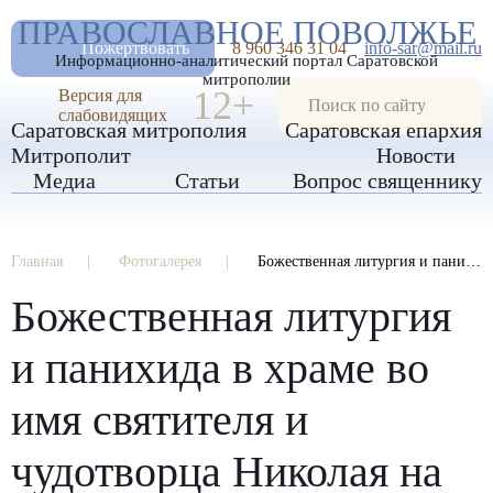
А
ПРАВОСЛАВНОЕ ПОВОЛЖЬЕ
А
РАЗМЕР ШРИФТА
А
Пожертвовать
8 960 346 31 04
info-sar@mail.ru
Информационно-аналитический портал Саратовской
ИЗОБРАЖЕНИЯ
митрополии
12+
Версия для
слабовидящих
Саратовская митрополия
Саратовская епархия
Митрополит
Новости
Медиа
Статьи
Вопрос священнику
Главная
Фотогалерея
Божественная литургия и панихида в храме во имя святителя и чудотворца Николая на Елшанском кладбище г. Саратова
Божественная литургия
и панихида в храме во
имя святителя и
чудотворца Николая на