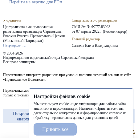
Перейти на версию для PDA
Учредитель
Свидетельство о регистрации
Централизованная православная
СМИ Эл № ФС77-83023
религиозная организация Саратовская
от 07 апреля 2022 г (Роскомнадзор)
Епархия
Русской Православной Церкви
Главный редактор
(Московский Патриархат)
Патриархия.ru
Сапаева Елена Владимировна
© 2004-2026
Информационно-издательский отдел Саратовской епархии
Все права защищены
Перепечатка в интернете разрешена при условии наличия активной ссылки на сайт
«Православное Поволжье».
Перепечатка материалов портала в печатных изданиях (книгах, прессе) возможна
только с письменного разрешения редакции.
Настройки файлов cookie
Мы используем cookie и идентификаторы для работы сайта,
аналитики и персонализации. Нажимая «Принять все», вы
даёте отдельное конкретное и информированное согласие на
Покровская
Балашовская
Балаковская
обработку персональных данных для указанных целей.
епархия
епархия
епархия
Принять все