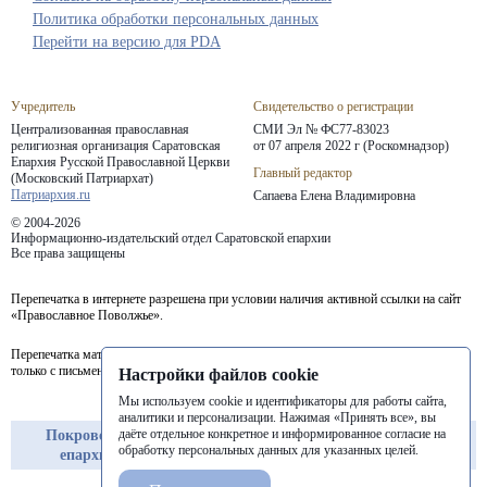
Политика обработки персональных данных
Перейти на версию для PDA
Учредитель
Свидетельство о регистрации
Централизованная православная
СМИ Эл № ФС77-83023
религиозная организация Саратовская
от 07 апреля 2022 г (Роскомнадзор)
Епархия
Русской Православной Церкви
Главный редактор
(Московский Патриархат)
Патриархия.ru
Сапаева Елена Владимировна
© 2004-2026
Информационно-издательский отдел Саратовской епархии
Все права защищены
Перепечатка в интернете разрешена при условии наличия активной ссылки на сайт
«Православное Поволжье».
Перепечатка материалов портала в печатных изданиях (книгах, прессе) возможна
только с письменного разрешения редакции.
Настройки файлов cookie
Мы используем cookie и идентификаторы для работы сайта,
аналитики и персонализации. Нажимая «Принять все», вы
даёте отдельное конкретное и информированное согласие на
Покровская
Балашовская
Балаковская
обработку персональных данных для указанных целей.
епархия
епархия
епархия