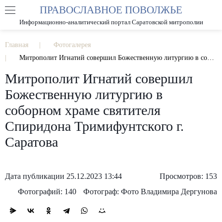
ПРАВОСЛАВНОЕ ПОВОЛЖЬЕ
А
А
РАЗМЕР ШРИФТА
А
Информационно-аналитический портал Саратовской митрополии
ИЗОБРАЖЕНИЯ
Главная
Фотогалерея
Митрополит Игнатий совершил Божественную литургию в соборном храме святителя Спиридона Тримифунтского г. Саратова
Митрополит Игнатий совершил
Божественную литургию в
соборном храме святителя
Спиридона Тримифунтского г.
Саратова
Дата публикации 25.12.2023 13:44
Просмотров: 153
Фотографий: 140
Фотограф: Фото Владимира Дергунова