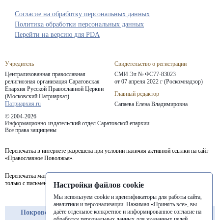
Согласие на обработку персональных данных
Политика обработки персональных данных
Перейти на версию для PDA
Учредитель
Свидетельство о регистрации
Централизованная православная
СМИ Эл № ФС77-83023
религиозная организация Саратовская
от 07 апреля 2022 г (Роскомнадзор)
Епархия
Русской Православной Церкви
Главный редактор
(Московский Патриархат)
Патриархия.ru
Сапаева Елена Владимировна
© 2004-2026
Информационно-издательский отдел Саратовской епархии
Все права защищены
Перепечатка в интернете разрешена при условии наличия активной ссылки на сайт
«Православное Поволжье».
Перепечатка материалов портала в печатных изданиях (книгах, прессе) возможна
только с письменного разрешения редакции.
Настройки файлов cookie
Мы используем cookie и идентификаторы для работы сайта,
аналитики и персонализации. Нажимая «Принять все», вы
даёте отдельное конкретное и информированное согласие на
Покровская
Балашовская
Балаковская
обработку персональных данных для указанных целей.