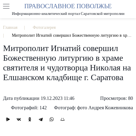
ПРАВОСЛАВНОЕ ПОВОЛЖЬЕ
А
А
РАЗМЕР ШРИФТА
А
Информационно-аналитический портал Саратовской митрополии
ИЗОБРАЖЕНИЯ
Главная
Фотогалерея
Митрополит Игнатий совершил Божественную литургию в храме святителя и чудотворца Николая на Елшанском кладбище г. Саратова
Митрополит Игнатий совершил
Божественную литургию в храме
святителя и чудотворца Николая на
Елшанском кладбище г. Саратова
Дата публикации 19.12.2023 11:46
Просмотров: 80
Фотографий: 142
Фотограф: фото Андрея Кожевникова