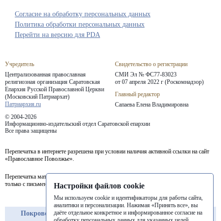
Согласие на обработку персональных данных
Политика обработки персональных данных
Перейти на версию для PDA
Учредитель
Свидетельство о регистрации
Централизованная православная
СМИ Эл № ФС77-83023
религиозная организация Саратовская
от 07 апреля 2022 г (Роскомнадзор)
Епархия
Русской Православной Церкви
Главный редактор
(Московский Патриархат)
Патриархия.ru
Сапаева Елена Владимировна
© 2004-2026
Информационно-издательский отдел Саратовской епархии
Все права защищены
Перепечатка в интернете разрешена при условии наличия активной ссылки на сайт
«Православное Поволжье».
Перепечатка материалов портала в печатных изданиях (книгах, прессе) возможна
только с письменного разрешения редакции.
Настройки файлов cookie
Мы используем cookie и идентификаторы для работы сайта,
аналитики и персонализации. Нажимая «Принять все», вы
даёте отдельное конкретное и информированное согласие на
Покровская
Балашовская
Балаковская
обработку персональных данных для указанных целей.