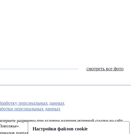
смотреть все фото
обработку персональных данных
аботки персональных данных
интернете разрешена при условии наличия активной ссылки на сайт
Поволжье».
Настройки файлов cookie
ериалов портала в печатных изданиях (книгах, прессе) возможна