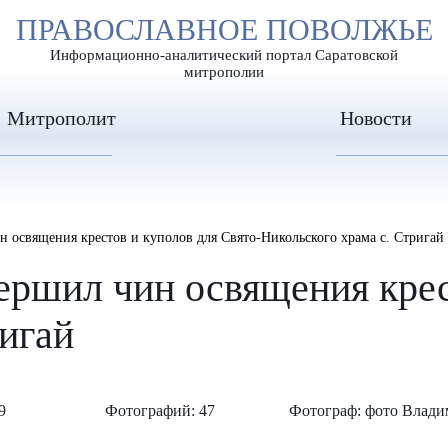
А
ПРАВОСЛАВНОЕ ПОВОЛЖЬЕ
А
ЕР ШРИФТА
ИЗОБРАЖЕН
А
Информационно-аналитический портал Саратовской
митрополии
Митрополит
Новости
 освящения крестов и куполов для Свято-Никольского храма с. Стригай
ршил чин освящения крест
ригай
9
Фотографий: 47
Фотограф: фото Влади