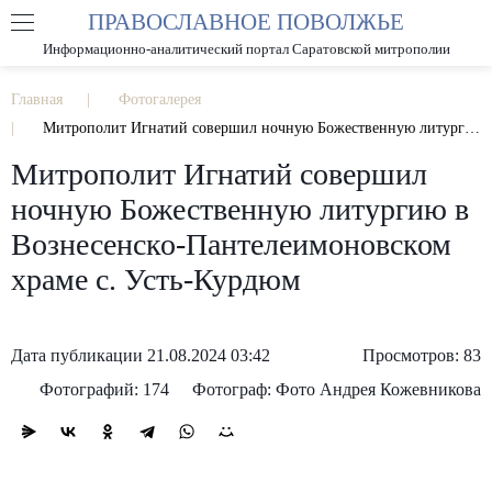
ПРАВОСЛАВНОЕ ПОВОЛЖЬЕ
А
А
РАЗМЕР ШРИФТА
А
Информационно-аналитический портал Саратовской митрополии
ИЗОБРАЖЕНИЯ
Главная
Фотогалерея
Митрополит Игнатий совершил ночную Божественную литургию в Вознесенско-Пантелеимоновском храме с. Усть-Курдюм
Митрополит Игнатий совершил
ночную Божественную литургию в
Вознесенско-Пантелеимоновском
храме с. Усть-Курдюм
Дата публикации 21.08.2024 03:42
Просмотров: 83
Фотографий: 174
Фотограф: Фото Андрея Кожевникова