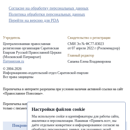
Согласие на обработку персональных данных
Политика обработки персональных данных
Перейти на версию для PDA
Учредитель
Свидетельство о регистрации
Централизованная православная
СМИ Эл № ФС77-83023
религиозная организация Саратовская
от 07 апреля 2022 г (Роскомнадзор)
Епархия
Русской Православной Церкви
Главный редактор
(Московский Патриархат)
Патриархия.ru
Сапаева Елена Владимировна
© 2004-2026
Информационно-издательский отдел Саратовской епархии
Все права защищены
Перепечатка в интернете разрешена при условии наличия активной ссылки на сайт
«Православное Поволжье».
Перепечатка материалов портала в печатных изданиях (книгах, прессе) возможна
только с письменного разрешения редакции.
Настройки файлов cookie
Мы используем cookie и идентификаторы для работы сайта,
аналитики и персонализации. Нажимая «Принять все», вы
даёте отдельное конкретное и информированное согласие на
Покровская
Балашовская
Балаковская
обработку персональных данных для указанных целей.