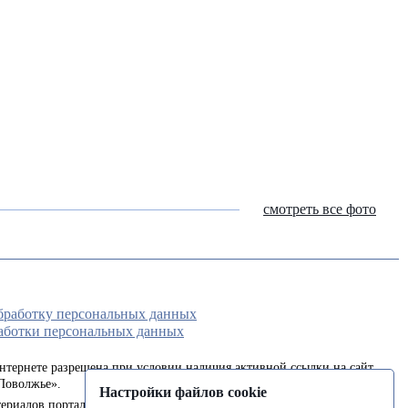
смотреть все фото
обработку персональных данных
аботки персональных данных
интернете разрешена при условии наличия активной ссылки на сайт
Поволжье».
Настройки файлов cookie
ериалов портала в печатных изданиях (книгах, прессе) возможна