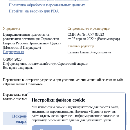
Политика обработки персональных данных
Перейти на версию для PDA
Учредитель
Свидетельство о регистрации
Централизованная православная
СМИ Эл № ФС77-83023
религиозная организация Саратовская
от 07 апреля 2022 г (Роскомнадзор)
Епархия
Русской Православной Церкви
Главный редактор
(Московский Патриархат)
Патриархия.ru
Сапаева Елена Владимировна
© 2004-2026
Информационно-издательский отдел Саратовской епархии
Все права защищены
Перепечатка в интернете разрешена при условии наличия активной ссылки на сайт
«Православное Поволжье».
Перепечатка материалов портала в печатных изданиях (книгах, прессе) возможна
только с письменного разрешения редакции.
Настройки файлов cookie
Мы используем cookie и идентификаторы для работы сайта,
аналитики и персонализации. Нажимая «Принять все», вы
даёте отдельное конкретное и информированное согласие на
Покровская
Балашовская
Балаковская
обработку персональных данных для указанных целей.
епархия
епархия
епархия