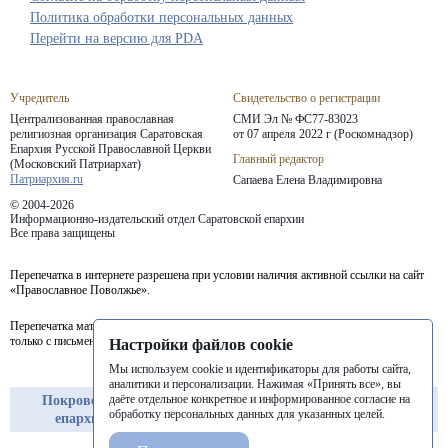
Политика обработки персональных данных
Перейти на версию для PDA
Учредитель
Свидетельство о регистрации
Централизованная православная
СМИ Эл № ФС77-83023
религиозная организация Саратовская
от 07 апреля 2022 г (Роскомнадзор)
Епархия
Русской Православной Церкви
Главный редактор
(Московский Патриархат)
Патриархия.ru
Сапаева Елена Владимировна
© 2004-2026
Информационно-издательский отдел Саратовской епархии
Все права защищены
Перепечатка в интернете разрешена при условии наличия активной ссылки на сайт
«Православное Поволжье».
Перепечатка материалов портала в печатных изданиях (книгах, прессе) возможна
только с письменного разрешения редакции.
Настройки файлов cookie
Мы используем cookie и идентификаторы для работы сайта,
аналитики и персонализации. Нажимая «Принять все», вы
даёте отдельное конкретное и информированное согласие на
Покровская
Балашовская
Балаковская
обработку персональных данных для указанных целей.
епархия
епархия
епархия