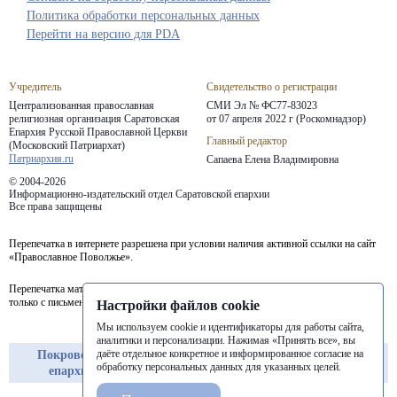
Политика обработки персональных данных
Перейти на версию для PDA
Учредитель
Свидетельство о регистрации
Централизованная православная
СМИ Эл № ФС77-83023
религиозная организация Саратовская
от 07 апреля 2022 г (Роскомнадзор)
Епархия
Русской Православной Церкви
Главный редактор
(Московский Патриархат)
Патриархия.ru
Сапаева Елена Владимировна
© 2004-2026
Информационно-издательский отдел Саратовской епархии
Все права защищены
Перепечатка в интернете разрешена при условии наличия активной ссылки на сайт
«Православное Поволжье».
Перепечатка материалов портала в печатных изданиях (книгах, прессе) возможна
только с письменного разрешения редакции.
Настройки файлов cookie
Мы используем cookie и идентификаторы для работы сайта,
аналитики и персонализации. Нажимая «Принять все», вы
даёте отдельное конкретное и информированное согласие на
Покровская
Балашовская
Балаковская
обработку персональных данных для указанных целей.
епархия
епархия
епархия