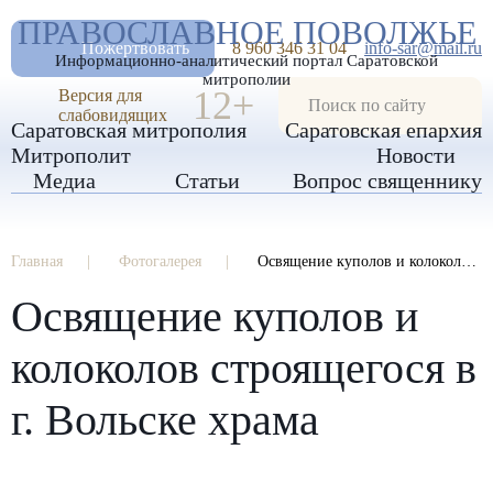
А
ПРАВОСЛАВНОЕ ПОВОЛЖЬЕ
А
РАЗМЕР ШРИФТА
А
Пожертвовать
8 960 346 31 04
info-sar@mail.ru
Информационно-аналитический портал Саратовской
ИЗОБРАЖЕНИЯ
митрополии
12+
Версия для
слабовидящих
Саратовская митрополия
Саратовская епархия
Митрополит
Новости
Медиа
Статьи
Вопрос священнику
Главная
Фотогалерея
Освящение куполов и колоколов строящегося в г. Вольске храма
Освящение куполов и
колоколов строящегося в
г. Вольске храма