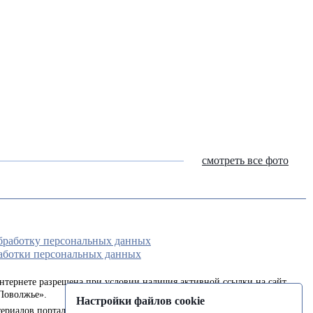
смотреть все фото
обработку персональных данных
аботки персональных данных
интернете разрешена при условии наличия активной ссылки на сайт
Поволжье».
Настройки файлов cookie
ериалов портала в печатных изданиях (книгах, прессе) возможна