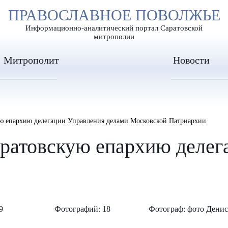
А
ПРАВОСЛАВНОЕ ПОВОЛЖЬЕ
А
ЕР ШРИФТА
ИЗОБРАЖЕН
А
Информационно-аналитический портал Саратовской
митрополии
Митрополит
Новости
ю епархию делегации Управления делами Московской Патриархии
аратовскую епархию делег
9
Фотографий: 18
Фотограф: фото Дени