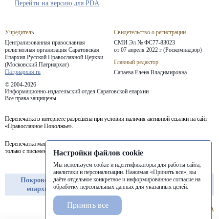
Перейти на версию для PDA
Учредитель
Свидетельство о регистрации
Централизованная православная
СМИ Эл № ФС77-83023
религиозная организация Саратовская
от 07 апреля 2022 г (Роскомнадзор)
Епархия
Русской Православной Церкви
Главный редактор
(Московский Патриархат)
Патриархия.ru
Сапаева Елена Владимировна
© 2004-2026
Информационно-издательский отдел Саратовской епархии
Все права защищены
Перепечатка в интернете разрешена при условии наличия активной ссылки на сайт
«Православное Поволжье».
Перепечатка материалов портала в печатных изданиях (книгах, прессе) возможна
только с письменного разрешения редакции.
Настройки файлов cookie
Мы используем cookie и идентификаторы для работы сайта,
аналитики и персонализации. Нажимая «Принять все», вы
даёте отдельное конкретное и информированное согласие на
Покровская
Балашовская
Балаковская
обработку персональных данных для указанных целей.
епархия
епархия
епархия
Принять все