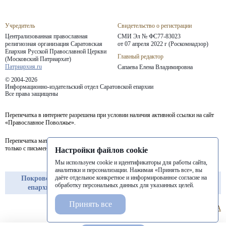
Учредитель
Свидетельство о регистрации
Централизованная православная
СМИ Эл № ФС77-83023
религиозная организация Саратовская
от 07 апреля 2022 г (Роскомнадзор)
Епархия
Русской Православной Церкви
Главный редактор
(Московский Патриархат)
Патриархия.ru
Сапаева Елена Владимировна
© 2004-2026
Информационно-издательский отдел Саратовской епархии
Все права защищены
Перепечатка в интернете разрешена при условии наличия активной ссылки на сайт
«Православное Поволжье».
Перепечатка материалов портала в печатных изданиях (книгах, прессе) возможна
только с письменного разрешения редакции.
Настройки файлов cookie
Мы используем cookie и идентификаторы для работы сайта,
аналитики и персонализации. Нажимая «Принять все», вы
даёте отдельное конкретное и информированное согласие на
Покровская
Балашовская
Балаковская
обработку персональных данных для указанных целей.
епархия
епархия
епархия
Принять все