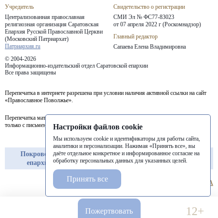
Учредитель
Свидетельство о регистрации
Централизованная православная
СМИ Эл № ФС77-83023
религиозная организация Саратовская
от 07 апреля 2022 г (Роскомнадзор)
Епархия
Русской Православной Церкви
Главный редактор
(Московский Патриархат)
Патриархия.ru
Сапаева Елена Владимировна
© 2004-2026
Информационно-издательский отдел Саратовской епархии
Все права защищены
Перепечатка в интернете разрешена при условии наличия активной ссылки на сайт
«Православное Поволжье».
Перепечатка материалов портала в печатных изданиях (книгах, прессе) возможна
только с письменного разрешения редакции.
Настройки файлов cookie
Мы используем cookie и идентификаторы для работы сайта,
аналитики и персонализации. Нажимая «Принять все», вы
даёте отдельное конкретное и информированное согласие на
Покровская
Балашовская
Балаковская
обработку персональных данных для указанных целей.
епархия
епархия
епархия
Принять все
12+
Пожертвовать