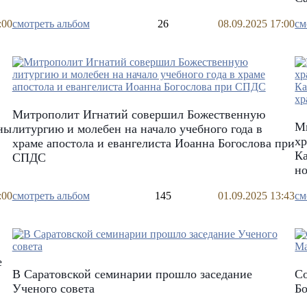
:00
смотреть альбом
26
08.09.2025 17:00
см
Митрополит Игнатий совершил Божественную
М
ны
литургию и молебен на начало учебного года в
хр
храме апостола и евангелиста Иоанна Богослова при
К
СПДС
н
:00
смотреть альбом
145
01.09.2025 13:43
см
е
В Саратовской семинарии прошло заседание
С
Ученого совета
Б