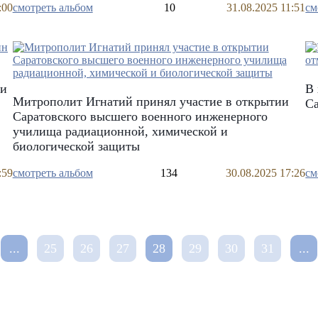
:00
смотреть альбом
10
31.08.2025 11:51
см
ли
В 
Митрополит Игнатий принял участие в открытии
Са
Саратовского высшего военного инженерного
училища радиационной, химической и
биологической защиты
:59
смотреть альбом
134
30.08.2025 17:26
см
...
25
26
27
28
29
30
31
...