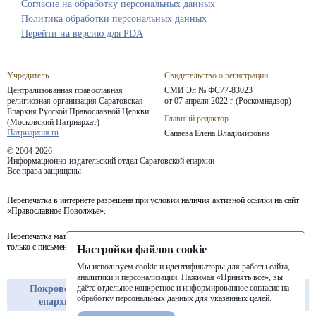
Согласие на обработку персональных данных
Политика обработки персональных данных
Перейти на версию для PDA
Учредитель
Свидетельство о регистрации
Централизованная православная
СМИ Эл № ФС77-83023
религиозная организация Саратовская
от 07 апреля 2022 г (Роскомнадзор)
Епархия
Русской Православной Церкви
Главный редактор
(Московский Патриархат)
Патриархия.ru
Сапаева Елена Владимировна
© 2004-2026
Информационно-издательский отдел Саратовской епархии
Все права защищены
Перепечатка в интернете разрешена при условии наличия активной ссылки на сайт
«Православное Поволжье».
Перепечатка материалов портала в печатных изданиях (книгах, прессе) возможна
только с письменного разрешения редакции.
Настройки файлов cookie
Мы используем cookie и идентификаторы для работы сайта,
аналитики и персонализации. Нажимая «Принять все», вы
даёте отдельное конкретное и информированное согласие на
Покровская
Балашовская
Балаковская
обработку персональных данных для указанных целей.
епархия
епархия
епархия