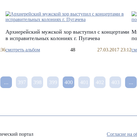
Архиерейский мужской хор выступил с концертами
Ми
в исправительных колониях г. Пугачева
по
:36
смотреть альбом
48
27.03.2017 23:12
см
...
397
398
399
400
401
402
403
...
ический портал
Согласие на 