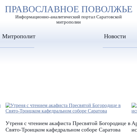
А
ПРАВОСЛАВНОЕ ПОВОЛЖЬЕ
А
ЕР ШРИФТА
ИЗОБРАЖЕН
А
Информационно-аналитический портал Саратовской
митрополии
Митрополит
Новости
Утреня с чтением акафиста Пресвятой Богородице в
Ар
Свято-Троицком кафедральном соборе Саратова
и