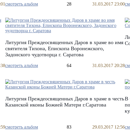
:01
смотреть альбом
28
31.03.2017 23:00
см
Ли
Литургия Преждеосвященных Даров в храме во имя
Со
святителя Тихона, Епископа Воронежского,
Задонского чудотворца г. Саратова
:38
смотреть альбом
64
31.03.2017 20:28
см
Литургия Преждеосвященных Даров в храме в честь
В
Казанской иконы Божией Матери г.Саратова
п
к
:59
смотреть альбом
83
29.03.2017 12:56
см