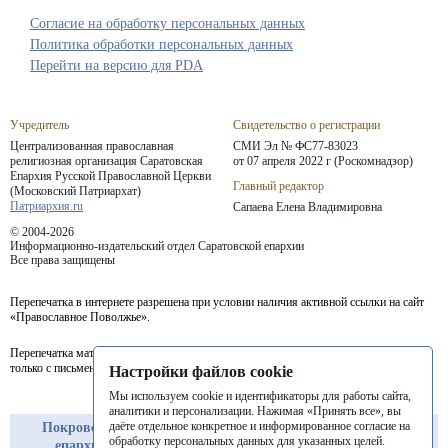
Согласие на обработку персональных данных
Политика обработки персональных данных
Перейти на версию для PDA
Учредитель
Свидетельство о регистрации
Централизованная православная
СМИ Эл № ФС77-83023
религиозная организация Саратовская
от 07 апреля 2022 г (Роскомнадзор)
Епархия
Русской Православной Церкви
Главный редактор
(Московский Патриархат)
Патриархия.ru
Сапаева Елена Владимировна
© 2004-2026
Информационно-издательский отдел Саратовской епархии
Все права защищены
Перепечатка в интернете разрешена при условии наличия активной ссылки на сайт
«Православное Поволжье».
Перепечатка материалов портала в печатных изданиях (книгах, прессе) возможна
только с письменного разрешения редакции.
Настройки файлов cookie
Мы используем cookie и идентификаторы для работы сайта,
аналитики и персонализации. Нажимая «Принять все», вы
даёте отдельное конкретное и информированное согласие на
Покровская
Балашовская
Балаковская
обработку персональных данных для указанных целей.
епархия
епархия
епархия