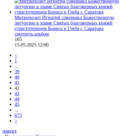
Митрополит Игнатий совершил Божественную
литургию в храме Святых благоверных князей
страстотерпцев Бориса и Глеба г. Саратова
смотреть альбом
165
15.05.2025 12:00
<
1
...
39
40
41
42
43
44
45
...
673
>
наверх