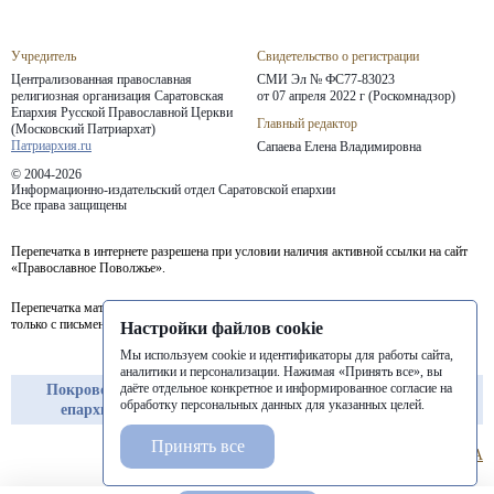
Учредитель
Свидетельство о регистрации
Централизованная православная
СМИ Эл № ФС77-83023
религиозная организация Саратовская
от 07 апреля 2022 г (Роскомнадзор)
Епархия
Русской Православной Церкви
Главный редактор
(Московский Патриархат)
Патриархия.ru
Сапаева Елена Владимировна
© 2004-2026
Информационно-издательский отдел Саратовской епархии
Все права защищены
Перепечатка в интернете разрешена при условии наличия активной ссылки на сайт
«Православное Поволжье».
Перепечатка материалов портала в печатных изданиях (книгах, прессе) возможна
только с письменного разрешения редакции.
Настройки файлов cookie
Мы используем cookie и идентификаторы для работы сайта,
аналитики и персонализации. Нажимая «Принять все», вы
даёте отдельное конкретное и информированное согласие на
Покровская
Балашовская
Балаковская
обработку персональных данных для указанных целей.
епархия
епархия
епархия
Принять все