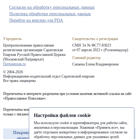
Согласие на обработку персональных данных
Политика обработки персональных данных
Перейти на версию для PDA
Учредитель
Свидетельство о регистрации
Централизованная православная
СМИ Эл № ФС77-83023
религиозная организация Саратовская
от 07 апреля 2022 г (Роскомнадзор)
Епархия
Русской Православной Церкви
Главный редактор
(Московский Патриархат)
Патриархия.ru
Сапаева Елена Владимировна
© 2004-2026
Информационно-издательский отдел Саратовской епархии
Все права защищены
Перепечатка в интернете разрешена при условии наличия активной ссылки на сайт
«Православное Поволжье».
Перепечатка материалов портала в печатных изданиях (книгах, прессе) возможна
только с письменного разрешения редакции.
Настройки файлов cookie
Мы используем cookie и идентификаторы для работы сайта,
аналитики и персонализации. Нажимая «Принять все», вы
даёте отдельное конкретное и информированное согласие на
Покровская
Балашовская
Балаковская
обработку персональных данных для указанных целей.
епархия
епархия
епархия