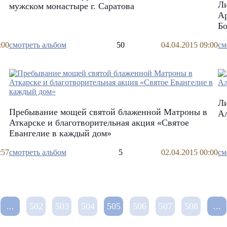
Л
мужском монастыре г. Саратова
Ар
Бо
:00
смотреть альбом
50
04.04.2015 09:00
см
й
Л
Пребывание мощей святой блаженной Матроны в
Ал
Аткарске и благотворительная акция «Святое
Евангелие в каждый дом»
:57
смотреть альбом
5
02.04.2015 00:00
см
...
502
503
504
505
506
507
508
...