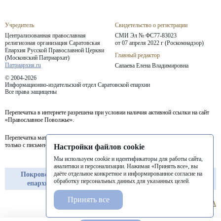
Учредитель
Свидетельство о регистрации
Централизованная православная
СМИ Эл № ФС77-83023
религиозная организация Саратовская
от 07 апреля 2022 г (Роскомнадзор)
Епархия
Русской Православной Церкви
Главный редактор
(Московский Патриархат)
Патриархия.ru
Сапаева Елена Владимировна
© 2004-2026
Информационно-издательский отдел Саратовской епархии
Все права защищены
Перепечатка в интернете разрешена при условии наличия активной ссылки на сайт
«Православное Поволжье».
Перепечатка материалов портала в печатных изданиях (книгах, прессе) возможна
только с письменного разрешения редакции.
Настройки файлов cookie
Мы используем cookie и идентификаторы для работы сайта,
аналитики и персонализации. Нажимая «Принять все», вы
даёте отдельное конкретное и информированное согласие на
Покровская
Балашовская
Балаковская
обработку персональных данных для указанных целей.
епархия
епархия
епархия
Принять все