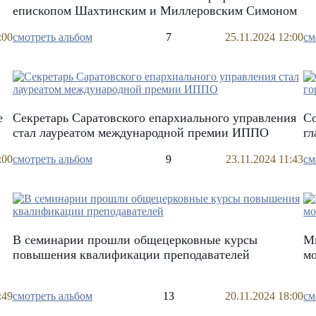
епископом Шахтинским и Миллеровским Симоном
:00
смотреть альбом
7
25.11.2024 12:00
см
е
Секретарь Саратовского епархиального управления
Со
стал лауреатом международной премии ИППО
гл
:00
смотреть альбом
9
23.11.2024 11:43
см
В семинарии прошли общецерковные курсы
М
повышения квалификации преподавателей
мо
:49
смотреть альбом
13
20.11.2024 18:00
см