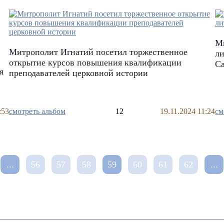
М
Митрополит Игнатий посетил торжественное
ли
открытие курсов повышения квалификации
С
я
преподавателей церковной истории
:53
смотреть альбом
12
19.11.2024 11:24
см
...
56
57
58
59
60
61
62
...