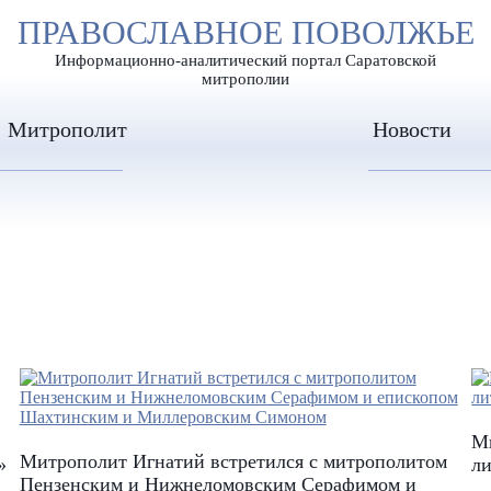
А
ПРАВОСЛАВНОЕ ПОВОЛЖЬЕ
А
ЕР ШРИФТА
ИЗОБРАЖЕН
А
Информационно-аналитический портал Саратовской
митрополии
Митрополит
Новости
М
Митрополит Игнатий встретился с митрополитом
»
ли
Пензенским и Нижнеломовским Серафимом и