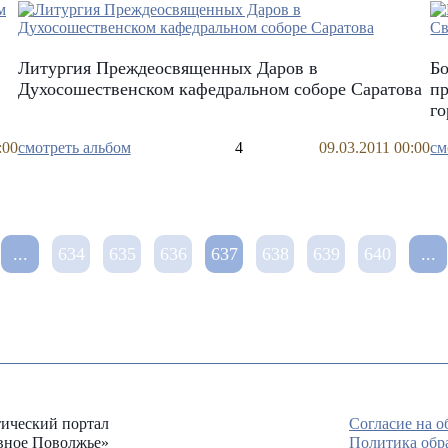
Литургия Преждеосвященных Даров в
Бо
Духосошественском кафедральном соборе Саратова
пр
го
:00
смотреть альбом
4
09.03.2011 00:00
см
...
634
635
636
637
638
639
640
...
ический портал
Согласие на 
вное Поволжье»
Политика обр