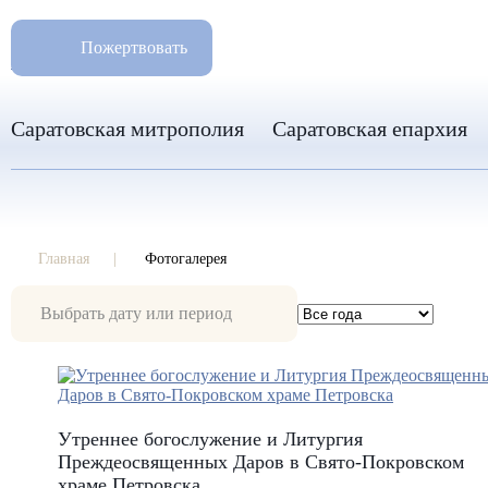
РАЗМ
8 960 346 31 04
Пожертвовать
info-sar@mail.ru
Саратовская митрополия
Саратовская епархия
Главная
Фотогалерея
Фотогалерея
Утреннее богослужение и Литургия
Преждеосвященных Даров в Свято-Покровском
храме Петровска