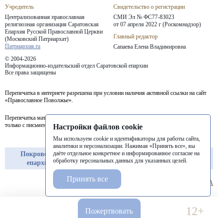
Учредитель
Свидетельство о регистрации
Централизованная православная
СМИ Эл № ФС77-83023
религиозная организация Саратовская
от 07 апреля 2022 г (Роскомнадзор)
Епархия
Русской Православной Церкви
Главный редактор
(Московский Патриархат)
Патриархия.ru
Сапаева Елена Владимировна
© 2004-2026
Информационно-издательский отдел Саратовской епархии
Все права защищены
Перепечатка в интернете разрешена при условии наличия активной ссылки на сайт
«Православное Поволжье».
Перепечатка материалов портала в печатных изданиях (книгах, прессе) возможна
только с письменного разрешения редакции.
Настройки файлов cookie
Мы используем cookie и идентификаторы для работы сайта,
аналитики и персонализации. Нажимая «Принять все», вы
даёте отдельное конкретное и информированное согласие на
Покровская
Балашовская
Балаковская
обработку персональных данных для указанных целей.
епархия
епархия
епархия
Принять все
12+
Пожертвовать