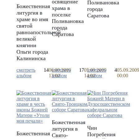
освящение
Поливановка
Божественная
храма в
города
литургия в
поселке
Саратова
храме во имя
Поливановка
святой
города
равноапостольной
Саратова
великой
княгини
Ольги города
Калининска
смотреть
14
06.09.2009
смотреть
17
05.09.2009
смотреть
4
05.09.200
альбом
13:00
альбом
14:00
альбом
00:00
Божественная
Чин
литургия в
Божественная
Погребения
Свято-