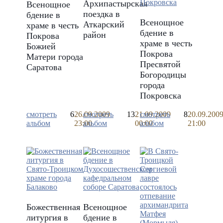
Архипастырская
Всенощное
поездка в
бдение в
Всенощное
Аткарский
храме в честь
бдение в
район
Покрова
храме в честь
Божией
Покрова
Матери города
Пресвятой
Саратова
Богородицы
города
Покровска
смотреть
6
26.09.2009
смотреть
13
21.09.2009
смотреть
8
20.09.200
альбом
23:00
альбом
00:00
альбом
21:00
Божественная
Всенощное
литургия в
бдение в