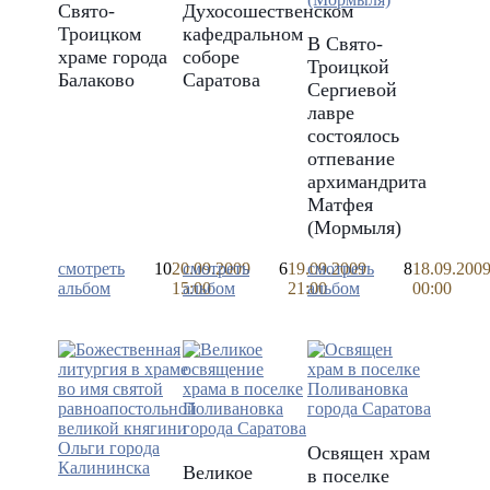
Свято-
Духосошественском
Троицком
кафедральном
В Свято-
храме города
соборе
Троицкой
Балаково
Саратова
Сергиевой
лавре
состоялось
отпевание
архимандрита
Матфея
(Мормыля)
смотреть
10
20.09.2009
смотреть
6
19.09.2009
смотреть
8
18.09.200
альбом
15:00
альбом
21:00
альбом
00:00
Освящен храм
Великое
в поселке