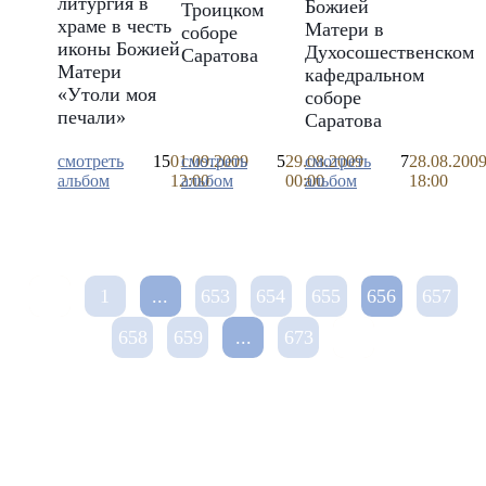
литургия в
Божией
Троицком
храме в честь
Матери в
соборе
иконы Божией
Духосошественском
Саратова
Матери
кафедральном
«Утоли моя
соборе
печали»
Саратова
смотреть
15
01.09.2009
смотреть
5
29.08.2009
смотреть
7
28.08.200
альбом
12:00
альбом
00:00
альбом
18:00
1
...
653
654
655
656
657
658
659
...
673