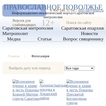
А
ПРАВОСЛАВНОЕ ПОВОЛЖЬЕ
А
РАЗМЕР ШРИФТА
А
Пожертвовать
8 960 346 31 04
info-sar@mail.ru
Информационно-аналитический портал Саратовской
ИЗОБРАЖЕНИЯ
митрополии
12+
Версия для
слабовидящих
Саратовская митрополия
Саратовская епархия
Митрополит
Новости
Медиа
Статьи
Вопрос священнику
Главная
Фотогалерея
Фотогалерея